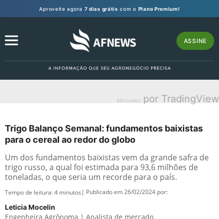
Aproveite agora
7 dias grátis
com o
Plano Premium!
ASSINE
por TradingView
Mercados
Trigo Balanço Semanal: fundamentos baixistas
para o cereal ao redor do globo
Um dos fundamentos baixistas vem da grande safra de
trigo russo, a qual foi estimada para 93,6 milhões de
toneladas, o que seria um recorde para o país.
| Publicado em 26/02/2024 por:
Tempo de leitura:
4
minutos
Leticia Mocelin
Engenheira Agrônoma | Analista de mercado