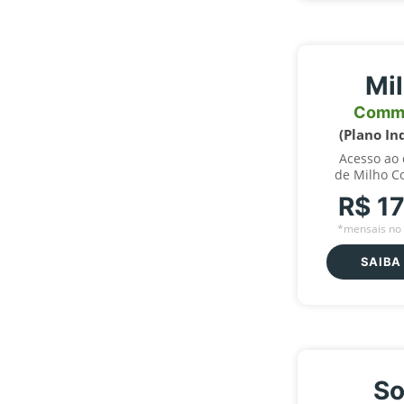
Mi
Comm
(Plano In
Acesso ao
de Milho C
R$ 1
*mensais no 
SAIBA
So