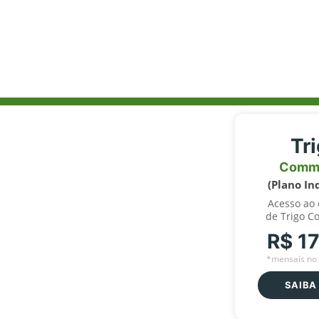
Tr
Comm
(Plano In
Acesso ao
de Trigo C
R$ 1
*mensais no 
SAIBA