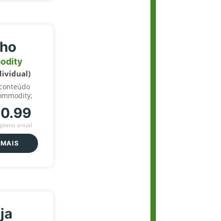
lho
odity
dividual)
 conteúdo
ommodity;
70.99
plano anual
 MAIS
ja