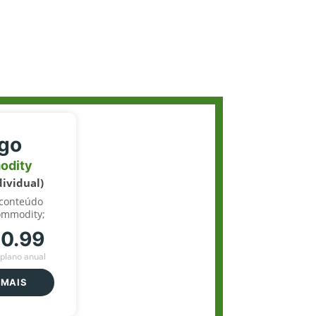
igo
odity
dividual)
 conteúdo
ommodity;
70.99
plano anual
 MAIS