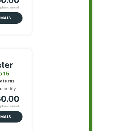
60.00
plano anual
 MAIS
ter
o 15
naturas
mmodity
60.00
plano anual
 MAIS