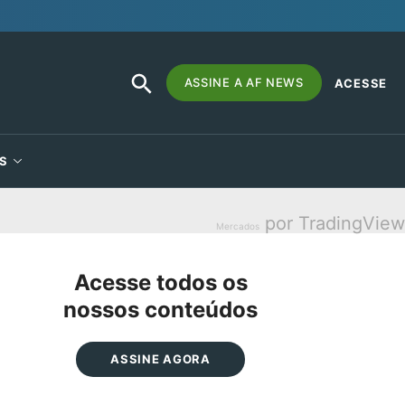
SEARCH
Search
ASSINE A AF NEWS
ACESSE
BUTTON
for:
S
por TradingView
Mercados
Acesse todos os
nossos conteúdos
ASSINE AGORA