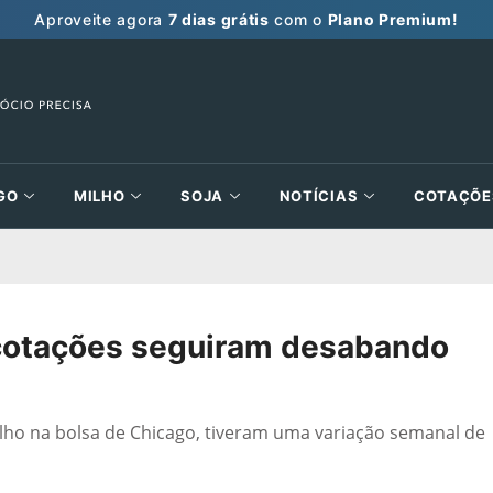
Aproveite agora
7 dias grátis
com o
Plano Premium!
GO
MILHO
SOJA
NOTÍCIAS
COTAÇÕE
 cotações seguiram desabando
julho na bolsa de Chicago, tiveram uma variação semanal de