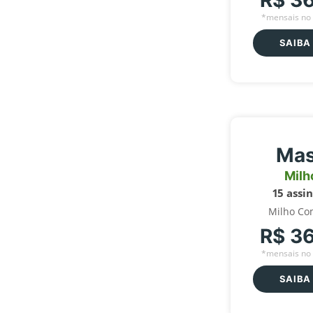
R$ 3
*mensais no 
SAIBA
Mas
Milh
15 assi
Milho Co
R$ 3
*mensais no 
SAIBA