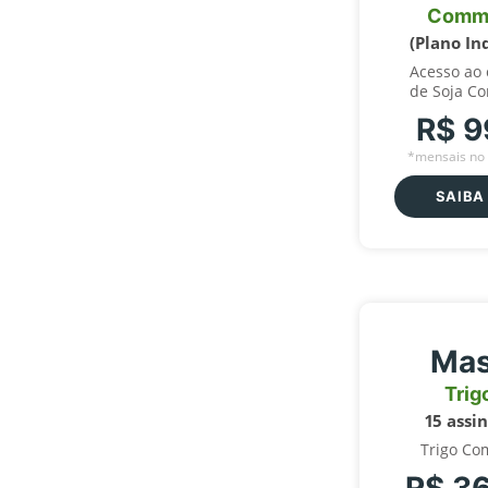
Comm
(Plano In
Acesso ao
de Soja C
R$ 9
*mensais no 
SAIBA
Mas
Trig
15 assi
Trigo Co