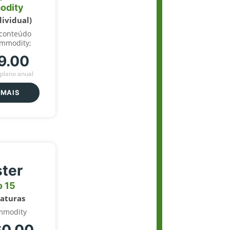
odity
dividual)
 conteúdo
ommodity;
9.00
plano anual
 MAIS
ter
o 15
naturas
mmodity