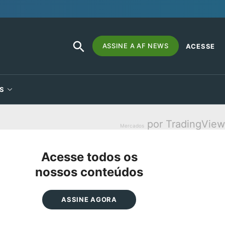
SEARCH
Search
ASSINE A AF NEWS
ACESSE
BUTTON
for:
S
por TradingView
Mercados
Acesse todos os
nossos conteúdos
ASSINE AGORA