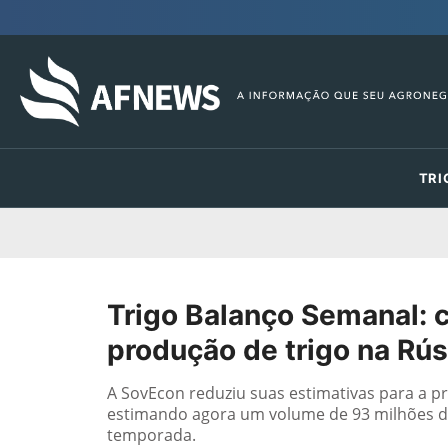
TRI
Trigo Balanço Semanal: c
produção de trigo na Rús
A SovEcon reduziu suas estimativas para a pr
estimando agora um volume de 93 milhões de
temporada.