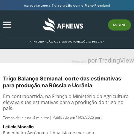
Aproveite agora
7 dias grátis
com o
Plano Premium!
ASSINE
por TradingView
Mercados
Trigo Balanço Semanal: corte das estimativas
para produção na Rússia e Ucrânia
Em contrapartida, na França o Ministério da Agricultura
elevava suas estimativas para a produção do trigo no
país.
| Publicado em 11/08/2025 por:
Tempo de leitura:
4
minutos
Leticia Mocelin
Engenheira Agrônoma | Analista de mercado