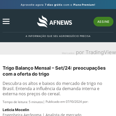
Aproveite agora
7 dias grátis
com o
Plano Premium!
ASSINE
por TradingView
Mercados
Trigo Balanço Mensal – Set/24: preocupações
com a oferta do trigo
Descubra os altos e baixos do mercado de trigo no
Brasil. Entenda a influência da demanda interna e
externa nos preços do cereal.
| Publicado em 07/10/2024 por:
Tempo de leitura:
5
minutos
Leticia Mocelin
Engenheira Agrônoma | Analista de mercado