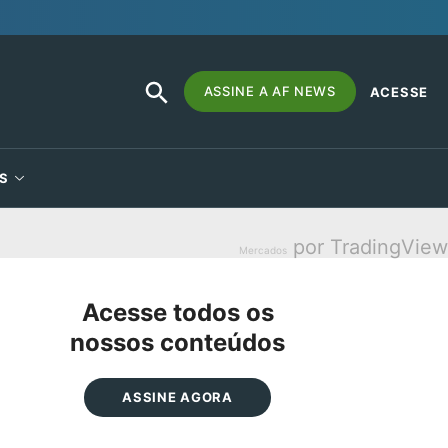
SEARCH
Search
ASSINE A AF NEWS
ACESSE
BUTTON
for:
S
por TradingView
Mercados
Acesse todos os
nossos conteúdos
ASSINE AGORA