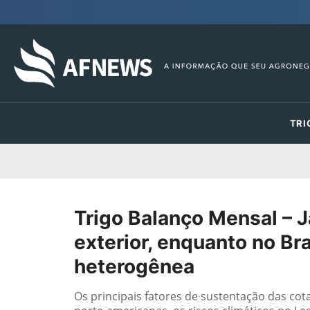
TRI
Trigo Balanço Mensal – 
exterior, enquanto no Br
heterogênea
Os principais fatores de sustentação das c