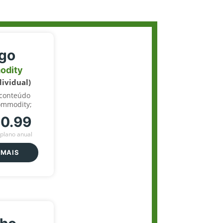
igo
odity
dividual)
 conteúdo
ommodity;
70.99
plano anual
 MAIS