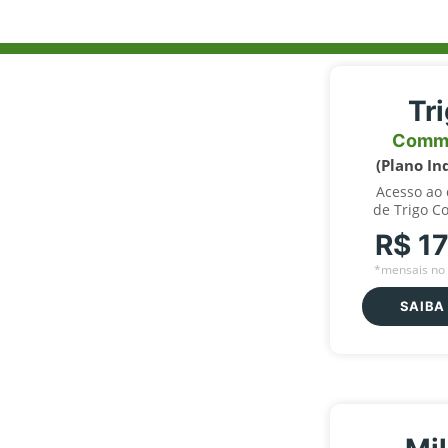
Tr
Comm
(Plano In
Acesso ao
de Trigo C
R$ 1
*mensais no 
SAIBA