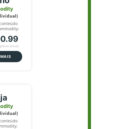
lho
odity
dividual)
 conteúdo
ommodity;
70.99
plano anual
 MAIS
ja
odity
dividual)
 conteúdo
ommodity;