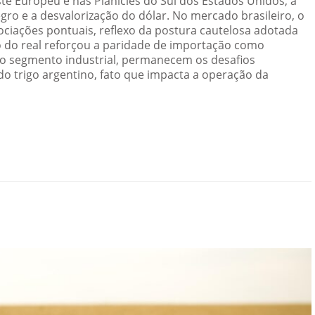
ste Europeu e nas Planícies do Sul dos Estados Unidos, a
egro e a desvalorização do dólar. No mercado brasileiro, o
ociações pontuais, reflexo da postura cautelosa adotada
 do real reforçou a paridade de importação como
No segmento industrial, permanecem os desafios
o trigo argentino, fato que impacta a operação da