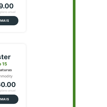
9.00
plano anual
 MAIS
ter
o 15
naturas
mmodity
60.00
plano anual
 MAIS