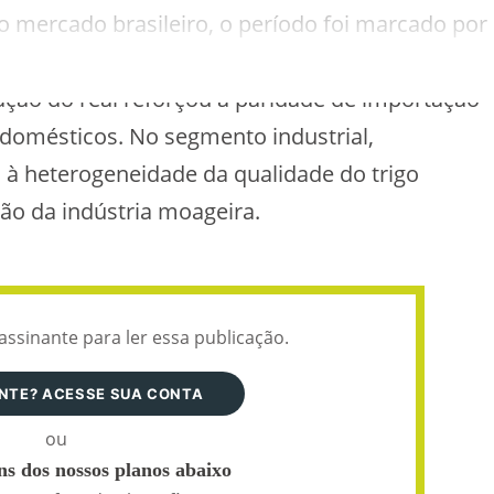
o mercado brasileiro, o período foi marcado por
s, reflexo da postura cautelosa adotada por
ção do real reforçou a paridade de importação
 domésticos. No segmento industrial,
à heterogeneidade da qualidade do trigo
ão da indústria moageira.
assinante para ler essa publicação.
ANTE? ACESSE SUA CONTA
ou
s dos nossos planos abaixo