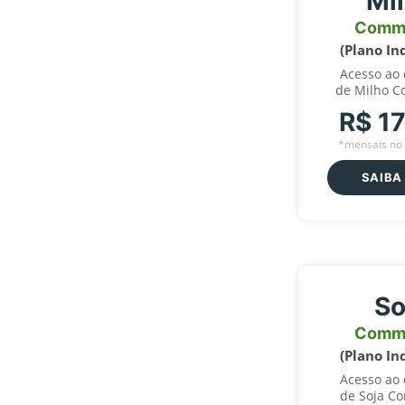
Mi
Comm
(Plano In
Acesso ao
de Milho C
R$ 1
*mensais no 
SAIBA
So
Comm
(Plano In
Acesso ao
de Soja C