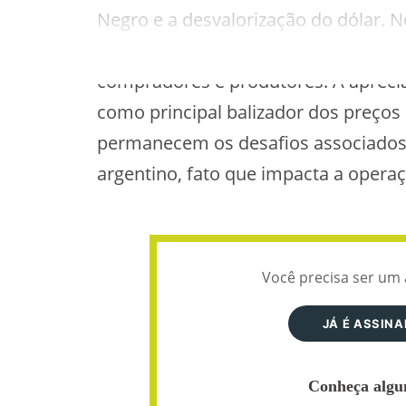
Negro e a desvalorização do dólar. N
baixa liquidez e negociações pontuai
compradores e produtores. A aprecia
como principal balizador dos preços
permanecem os desafios associados 
argentino, fato que impacta a operaç
Você precisa ser um 
JÁ É ASSIN
Conheça algun