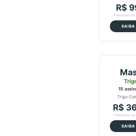
R$ 9
*mensais no 
SAIBA
Mas
Trig
15 assi
Trigo Co
R$ 3
*mensais no 
SAIBA