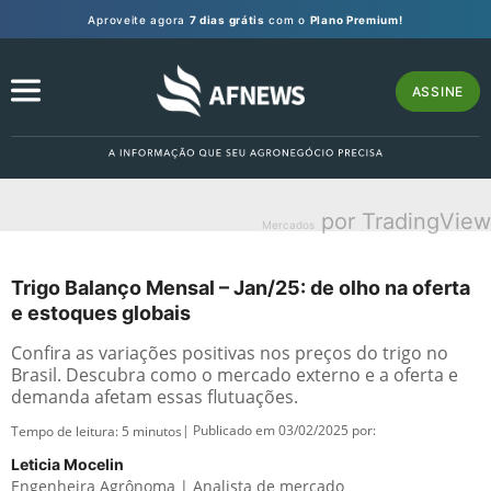
Aproveite agora
7 dias grátis
com o
Plano Premium!
ASSINE
por TradingView
Mercados
Trigo Balanço Mensal – Jan/25: de olho na oferta
e estoques globais
Confira as variações positivas nos preços do trigo no
Brasil. Descubra como o mercado externo e a oferta e
demanda afetam essas flutuações.
| Publicado em 03/02/2025 por:
Tempo de leitura:
5
minutos
Leticia Mocelin
Engenheira Agrônoma | Analista de mercado