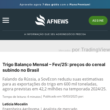
Aproveite agora
7 dias grátis
com o
Plano Premium!
ASSINE
por TradingView
Mercados
Trigo Balanço Mensal – Fev/25: preços do cereal
subindo no Brasil
Falando da Rússia, a SovEcon reduziu suas estimativas
para as exportações do trigo em 600 mil toneladas,
agora previstas em 42,2 milhões na temporada 2024/25.
| Publicado em 10/03/2025 por:
Tempo de leitura:
4
minutos
Leticia Mocelin
Engenheira Agrônoma | Analista de mercado