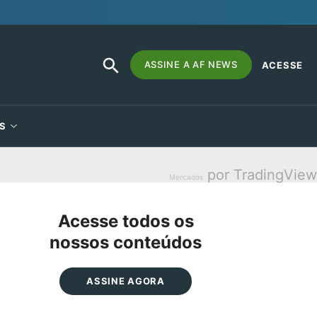
SEARCH
Search
ASSINE A AF NEWS
ACESSE
BUTTON
for:
S
por TradingView
Mercados
Acesse todos os
nossos conteúdos
ASSINE AGORA