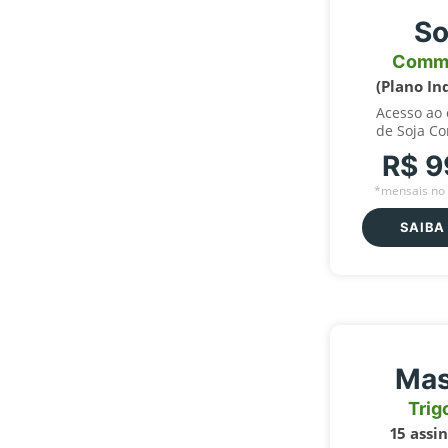
So
Comm
(Plano In
Acesso ao
de Soja C
R$ 9
*mensais no 
SAIBA
Mas
Trig
15 assi