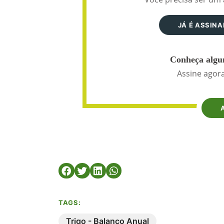
JÁ É ASSIN
Conheça algun
Assine agora
TAGS:
Trigo - Balanço Anual