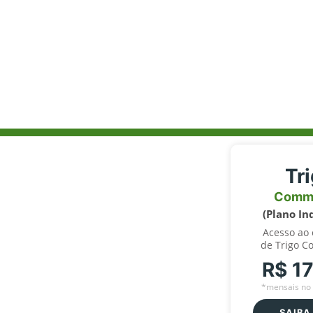
Tr
Comm
(Plano In
Acesso ao
de Trigo C
R$ 1
*mensais no 
SAIBA