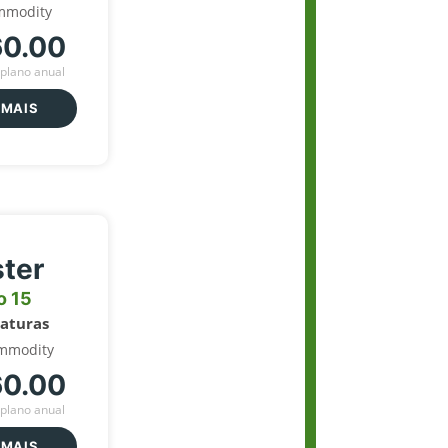
mmodity
60.00
plano anual
 MAIS
ter
o 15
naturas
mmodity
60.00
plano anual
 MAIS