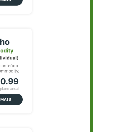
lho
odity
dividual)
 conteúdo
ommodity;
70.99
plano anual
 MAIS