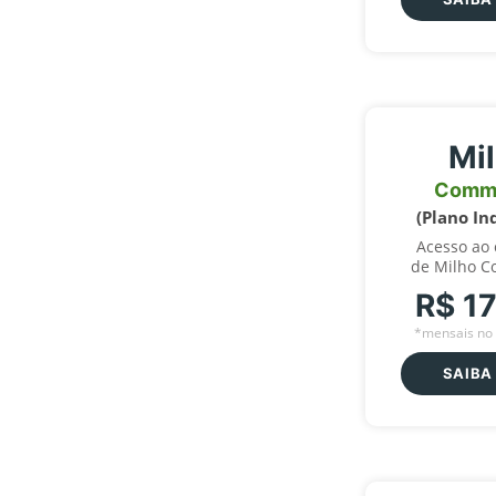
Mi
Comm
(Plano In
Acesso ao
de Milho C
R$ 1
*mensais no 
SAIBA