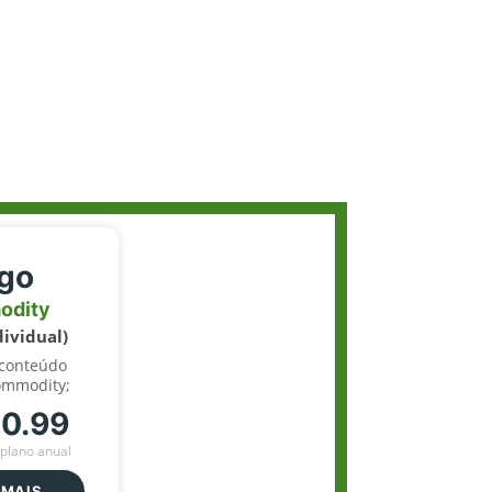
igo
odity
dividual)
 conteúdo
ommodity;
70.99
plano anual
 MAIS