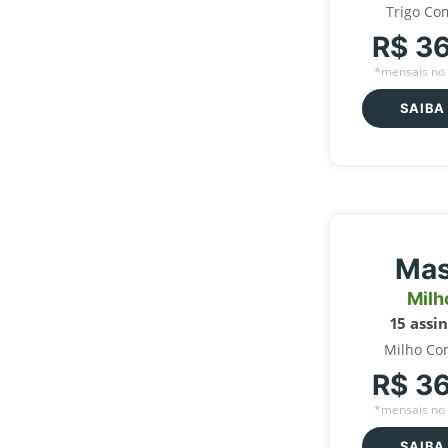
Trigo Co
R$ 3
*mensais no 
SAIBA
Mas
Milh
15 assi
Milho Co
R$ 3
*mensais no 
SAIBA