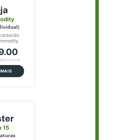
ja
odity
dividual)
 conteúdo
ommodity;
9.00
plano anual
 MAIS
ter
o 15
naturas