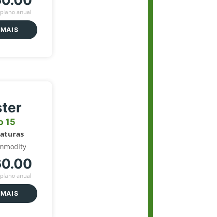
60.00
plano anual
 MAIS
ter
o 15
naturas
mmodity
60.00
plano anual
 MAIS