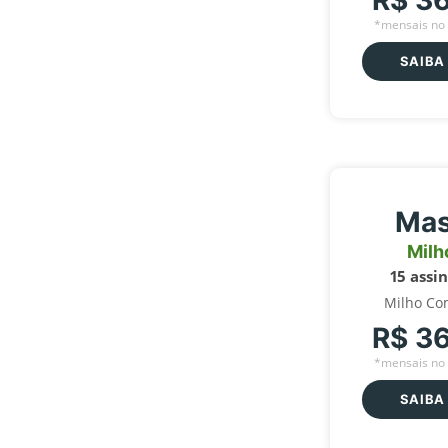
R$ 3
*mensais no 
SAIBA
Mas
Milh
15 assi
Milho Co
R$ 3
*mensais no 
SAIBA