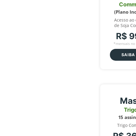
Comm
(Plano In
Acesso ao
de Soja C
R$ 9
*mensais no 
SAIBA
Mas
Trig
15 assi
Trigo Co