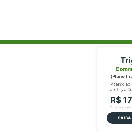
Tr
Comm
(Plano In
Acesso ao
de Trigo C
R$ 1
*mensais no 
SAIBA