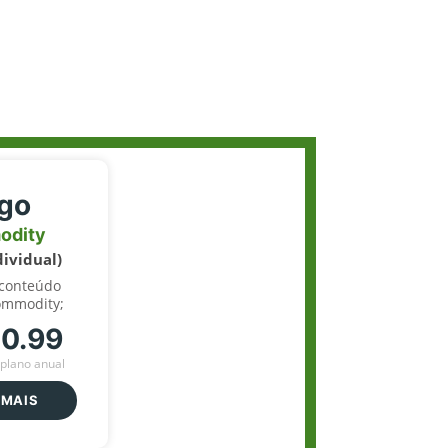
igo
odity
dividual)
 conteúdo
ommodity;
70.99
plano anual
 MAIS