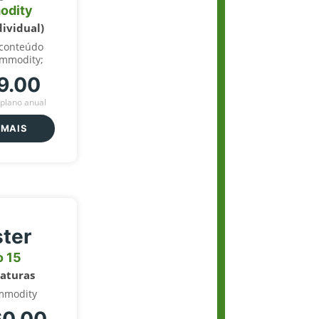
odity
dividual)
 conteúdo
ommodity;
9.00
plano anual
 MAIS
ter
o 15
naturas
mmodity