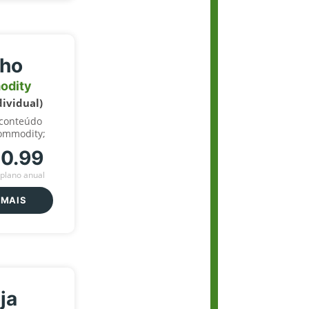
lho
odity
dividual)
 conteúdo
ommodity;
70.99
plano anual
 MAIS
ja