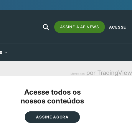
SEARCH
Search
ASSINE A AF NEWS
ACESSE
BUTTON
for:
S
por TradingView
Mercados
Acesse todos os
nossos conteúdos
ASSINE AGORA