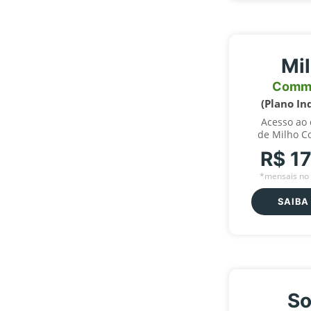
Mi
Comm
(Plano In
Acesso ao
de Milho C
R$ 1
*mensais no 
SAIBA
So