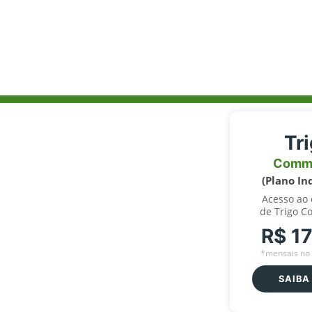
Tr
Comm
(Plano In
Acesso ao
de Trigo C
R$ 1
*mensais no 
SAIBA