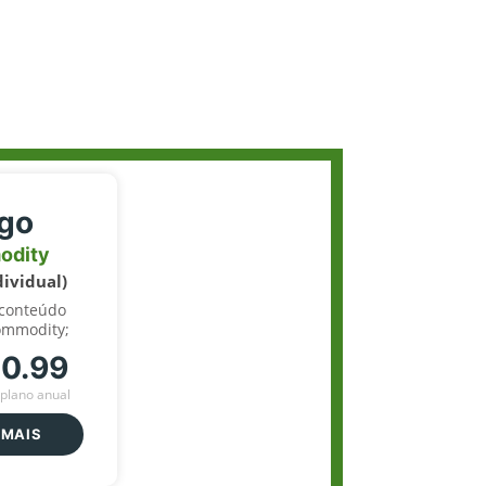
igo
odity
dividual)
 conteúdo
ommodity;
70.99
plano anual
 MAIS