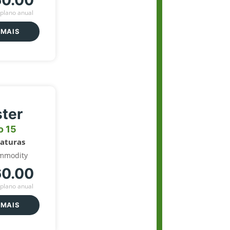
60.00
plano anual
 MAIS
ter
o 15
naturas
mmodity
60.00
plano anual
 MAIS