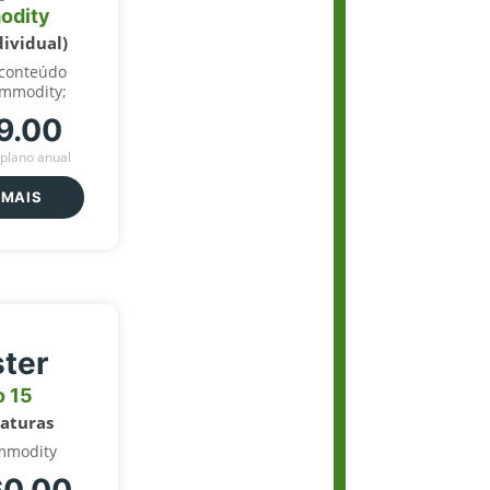
odity
dividual)
 conteúdo
ommodity;
9.00
plano anual
 MAIS
ter
o 15
naturas
mmodity