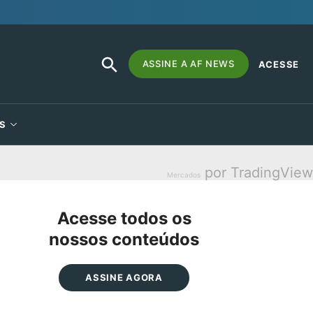
SEARCH
Search
ASSINE A AF NEWS
ACESSE
BUTTON
for:
S
por TradingView
Mercados
Acesse todos os
nossos conteúdos
ASSINE AGORA