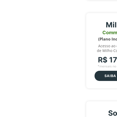
Mi
Comm
(Plano In
Acesso ao
de Milho C
R$ 1
*mensais no 
SAIBA
So