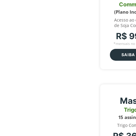
Comm
(Plano In
Acesso ao
de Soja C
R$ 9
*mensais no 
SAIBA
Mas
Trig
15 assi
Trigo Co