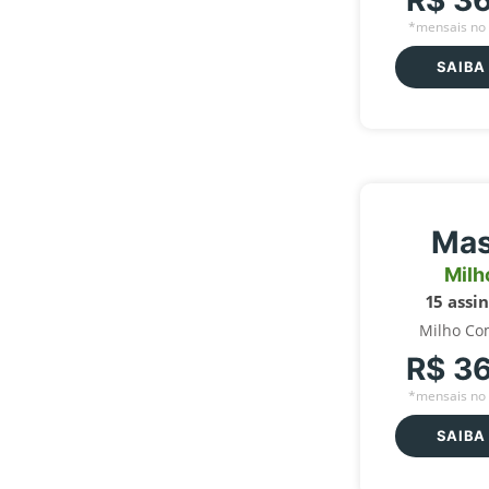
R$ 3
*mensais no 
SAIBA
Mas
Milh
15 assi
Milho Co
R$ 3
*mensais no 
SAIBA