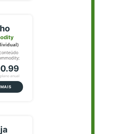
lho
odity
dividual)
 conteúdo
ommodity;
70.99
plano anual
 MAIS
ja