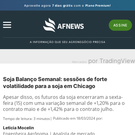
Aproveite agora
7 dias grátis
com o
Plano Premium!
ASSINE
por TradingView
Mercados
Soja Balanço Semanal: sessões de forte
volatilidade para a soja em Chicago
Apesar disso, os futuros da soja encerraram a sexta-
feira (15) com uma variação semanal de +1,20% para o
contrato maio e de +1,42% para o contrato julho.
| Publicado em 18/03/2024 por:
Tempo de leitura:
3
minutos
Leticia Mocelin
Engenheira Agrônoma | Analista de mercado