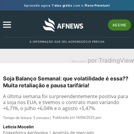
Aproveite agora
7 dias grátis
com o
Plano Premium!
ASSINE
por TradingView
Mercados
Soja Balanço Semanal: que volatilidade é essa??
Muita retaliação e pausa tarifária!
A última semana foi surpreendentemente positiva para
a soja nos EUA, e tivemos o contrato maio variando
+6,71%, o julho +6,04% e o agosto +5,47%.
| Publicado em 14/04/2025 por:
Tempo de leitura:
5
minutos
Leticia Mocelin
Engenheira Agrônoma | Analista de mercado