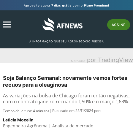
Aproveite agora
7 dias grátis
com o
Plano Premium!
ASSINE
por TradingView
Mercados
Soja Balanço Semanal: novamente vemos fortes
recuos para a oleaginosa
As variações na bolsa de Chicago foram então negativas,
com o contrato janeiro recuando 1,50% e o março 1,63%.
| Publicado em 25/11/2024 por:
Tempo de leitura:
4
minutos
Leticia Mocelin
Engenheira Agrônoma | Analista de mercado