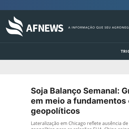
TRI
Soja Balanço Semanal: Gr
em meio a fundamentos c
geopolíticos
Lateralização em Chicago reflete ausência de