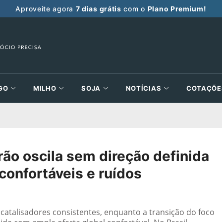
Aproveite agora
7 dias grátis
com o
Plano Premium!
GO
MILHO
SOJA
NOTÍCIAS
COTAÇÕE
ão oscila sem direção definida
onfortáveis e ruídos
 catalisadores consistentes, enquanto a transição do foco