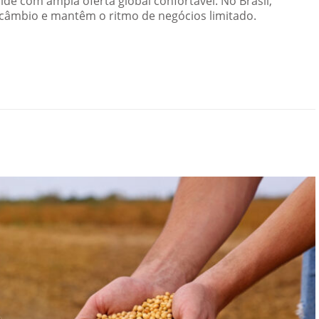
ide com ampla oferta global confortável. No Brasil,
âmbio e mantêm o ritmo de negócios limitado.