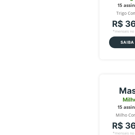
15 assi
Trigo Co
R$ 3
*mensais no 
SAIBA
Mas
Milh
15 assi
Milho Co
R$ 3
*mensais no 