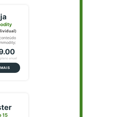
ja
odity
dividual)
 conteúdo
ommodity;
9.00
plano anual
 MAIS
ter
o 15