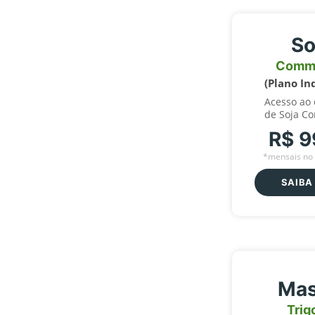
So
Comm
(Plano In
Acesso ao
de Soja C
R$ 9
*mensais no 
SAIBA
Mas
Trig