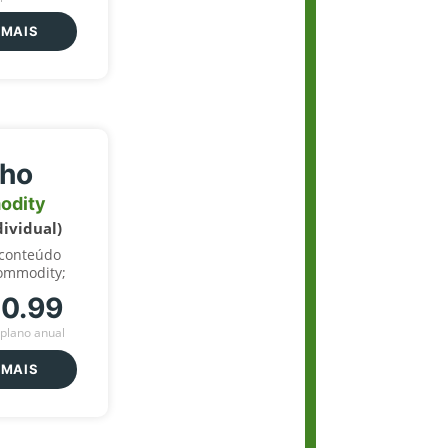
 MAIS
lho
odity
dividual)
 conteúdo
ommodity;
70.99
plano anual
 MAIS