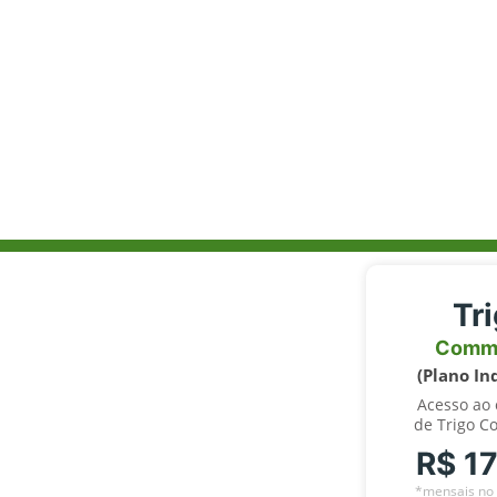
Tr
Comm
(Plano In
Acesso ao
de Trigo C
R$ 1
*mensais no 