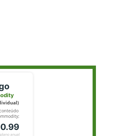
igo
odity
dividual)
 conteúdo
ommodity;
70.99
plano anual