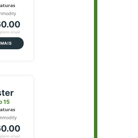
naturas
mmodity
60.00
plano anual
 MAIS
ter
o 15
naturas
mmodity
60.00
plano anual