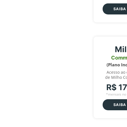
SAIBA
Mi
Comm
(Plano In
Acesso ao
de Milho C
R$ 1
*mensais no 
SAIBA