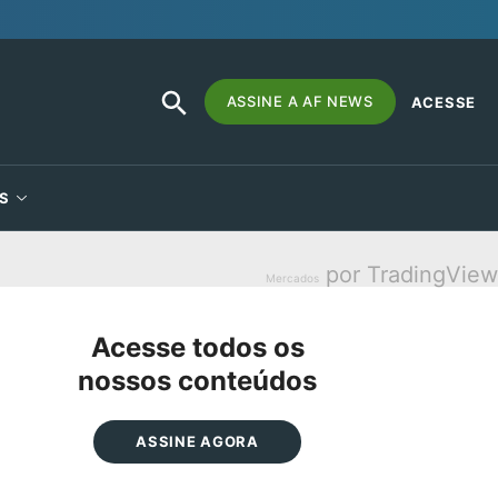
SEARCH
Search
ASSINE A AF NEWS
ACESSE
BUTTON
for:
S
por TradingView
Mercados
Acesse todos os
nossos conteúdos
ASSINE AGORA