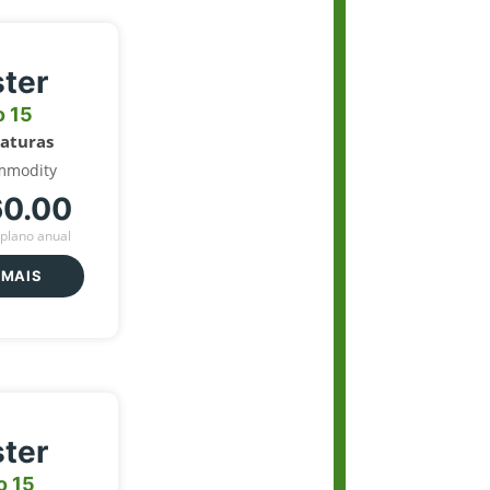
ter
o 15
naturas
mmodity
60.00
plano anual
 MAIS
ter
o 15