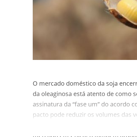
O mercado doméstico da soja encer
da oleaginosa está atento de como s
assinatura da “fase um” do acordo c
pacto pode reduzir os volumes das ve
que durante dois anos teve uma impor
mercado em Chicago também atuou 