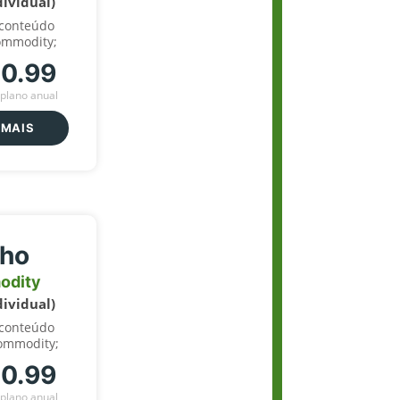
dividual)
 conteúdo
ommodity;
70.99
plano anual
 MAIS
lho
odity
dividual)
 conteúdo
ommodity;
70.99
plano anual