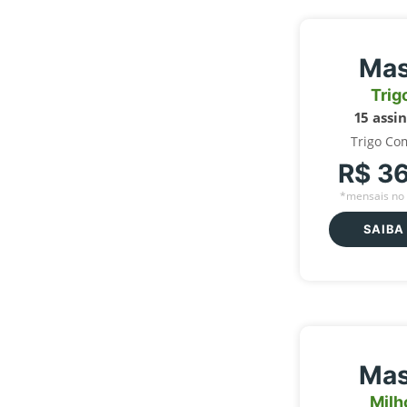
Mas
Trig
15 assi
Trigo Co
R$ 3
*mensais no 
SAIBA
Mas
Milh