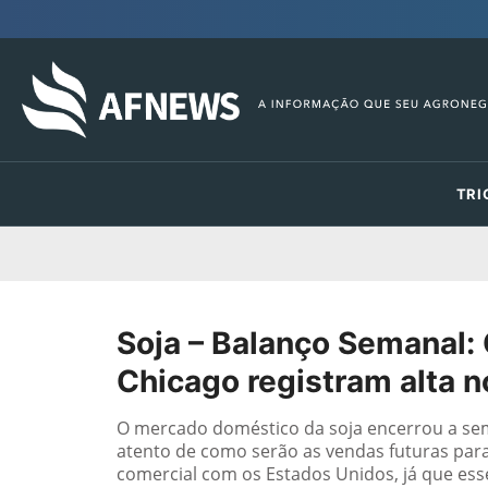
TRI
Soja – Balanço Semanal: 
Chicago registram alta 
O mercado doméstico da soja encerrou a se
atento de como serão as vendas futuras para
comercial com os Estados Unidos, já que ess