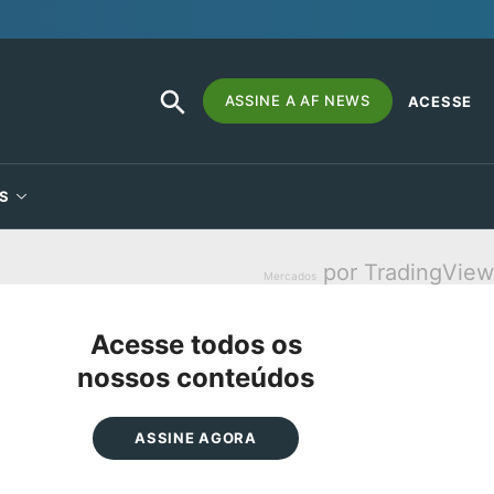
SEARCH
Search
ASSINE A AF NEWS
ACESSE
BUTTON
for:
S
por TradingView
Mercados
Acesse todos os
nossos conteúdos
ASSINE AGORA