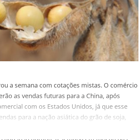
rou a semana com cotações mistas. O comércio
erão as vendas futuras para a China, após
omercial com os Estados Unidos, já que esse
ndas para a nação asiática do grão de soja,
tante participação no setor brasileiro. O
cauteloso durante a semana em função das