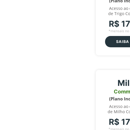
(Plano In
Acesso ao
de Trigo C
R$ 1
*mensais no 
SAIBA
Mi
Comm
(Plano In
Acesso ao
de Milho C
R$ 1
*mensais no 