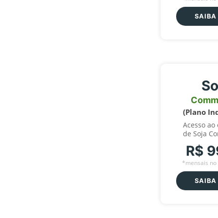
SAIBA
So
Comm
(Plano In
Acesso ao
de Soja C
R$ 9
*mensais no 
SAIBA