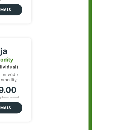
 MAIS
ja
odity
dividual)
 conteúdo
ommodity;
9.00
plano anual
 MAIS