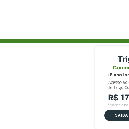
Tr
Comm
(Plano In
Acesso ao
de Trigo C
R$ 1
*mensais no 
SAIBA