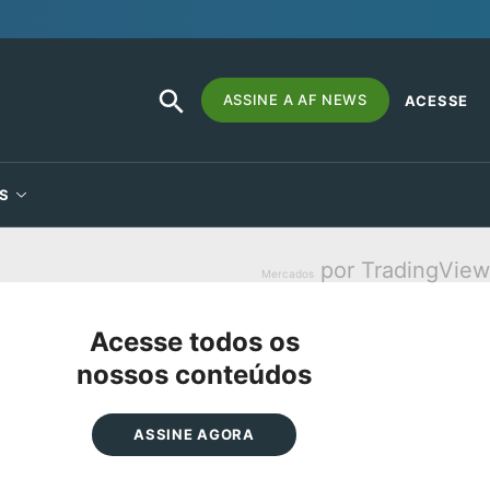
SEARCH
Search
ASSINE A AF NEWS
ACESSE
BUTTON
for:
S
por TradingView
Mercados
Acesse todos os
nossos conteúdos
ASSINE AGORA