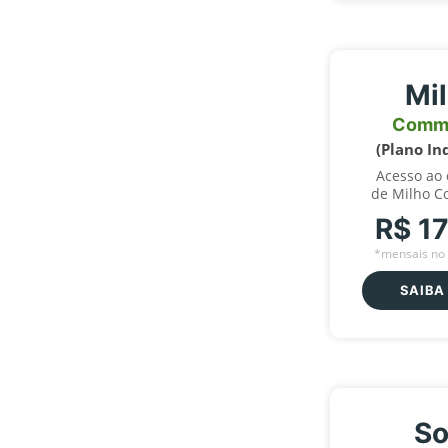
Mi
Comm
(Plano In
Acesso ao
de Milho C
R$ 1
*mensais no 
SAIBA
So