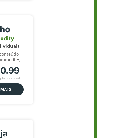
lho
odity
dividual)
 conteúdo
ommodity;
70.99
plano anual
 MAIS
ja