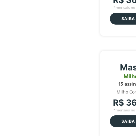
R$ 3
*mensais no 
SAIBA
Mas
Milh
15 assi
Milho Co
R$ 3
*mensais no 
SAIBA