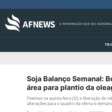
TRI
Soja Balanço Semanal: B
área para plantio da ole
Tivemos na quinta-feira (12) a liberação do 
alterações para o quadro da oferta e demand