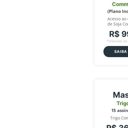
Comm
(Plano In
Acesso ao
de Soja C
R$ 9
*mensais no 
SAIBA
Mas
Trig
15 assi
Trigo Co