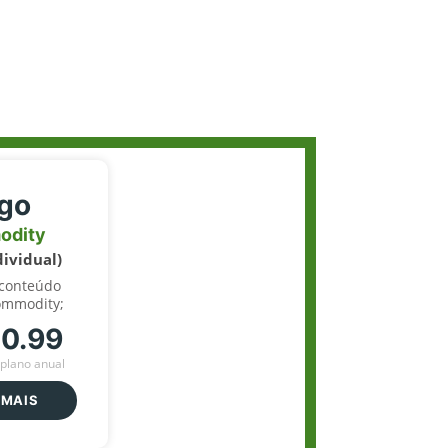
igo
odity
dividual)
 conteúdo
ommodity;
70.99
plano anual
 MAIS