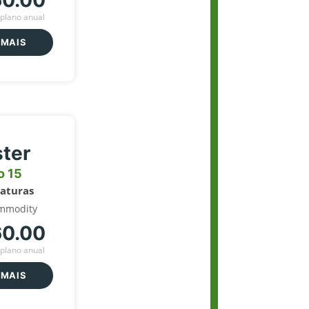
60.00
plano anual
 MAIS
ter
o 15
naturas
mmodity
60.00
plano anual
 MAIS