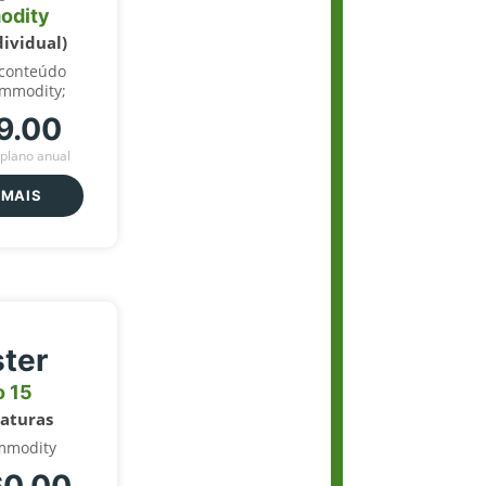
odity
dividual)
 conteúdo
ommodity;
9.00
plano anual
 MAIS
ter
o 15
naturas
mmodity