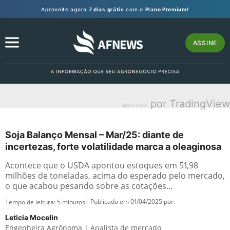
Aproveite agora
7 dias grátis
com o
Plano Premium!
ASSINE
por TradingView
Mercados
Soja Balanço Mensal – Mar/25: diante de
incertezas, forte volatilidade marca a oleaginosa
Acontece que o USDA apontou estoques em 51,98
milhões de toneladas, acima do esperado pelo mercado,
o que acabou pesando sobre as cotações...
| Publicado em 01/04/2025 por:
Tempo de leitura:
5
minutos
Leticia Mocelin
Engenheira Agrônoma | Analista de mercado