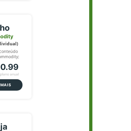
lho
odity
dividual)
 conteúdo
ommodity;
70.99
plano anual
 MAIS
ja