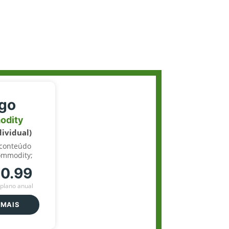
igo
odity
dividual)
 conteúdo
ommodity;
70.99
plano anual
 MAIS