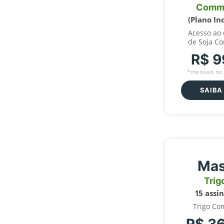
Comm
(Plano In
Acesso ao
de Soja C
R$ 9
*mensais no 
SAIBA
Mas
Trig
15 assi
Trigo Co