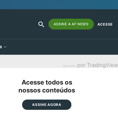
SEARCH
Search
ASSINE A AF NEWS
ACESSE
BUTTON
for:
S
por TradingView
Mercados
Acesse todos os
nossos conteúdos
ASSINE AGORA