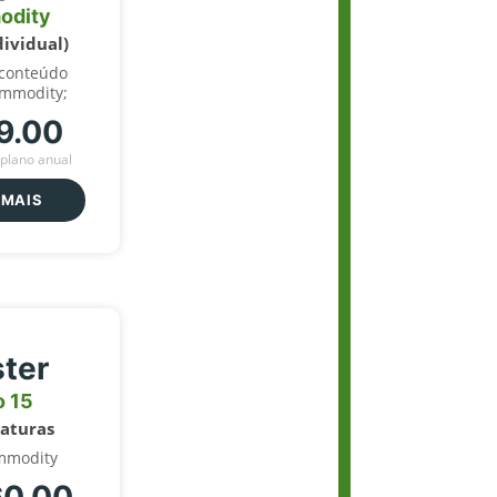
odity
dividual)
 conteúdo
ommodity;
9.00
plano anual
 MAIS
ter
o 15
naturas
mmodity