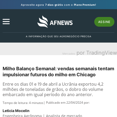
Aproveite agora
7 dias grátis
com o
Plano Premium!
ASSINE
por TradingView
Mercados
Milho Balanço Semanal: vendas semanais tentam
impulsionar futuros do milho em Chicago
Entre os dias 01 e 19 de abril a Ucrânia exportou 4,2
milhões de toneladas de grãos, o dobro do volume
embarcado em igual período do ano anterior.
| Publicado em 22/04/2024 por:
Tempo de leitura:
4
minutos
Leticia Mocelin
Engenheira Agrônoma | Analista de mercado