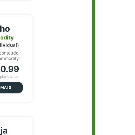
lho
odity
dividual)
 conteúdo
ommodity;
70.99
plano anual
 MAIS
ja