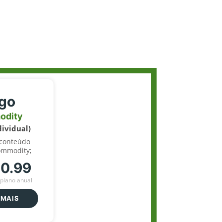
igo
odity
dividual)
 conteúdo
ommodity;
70.99
plano anual
 MAIS