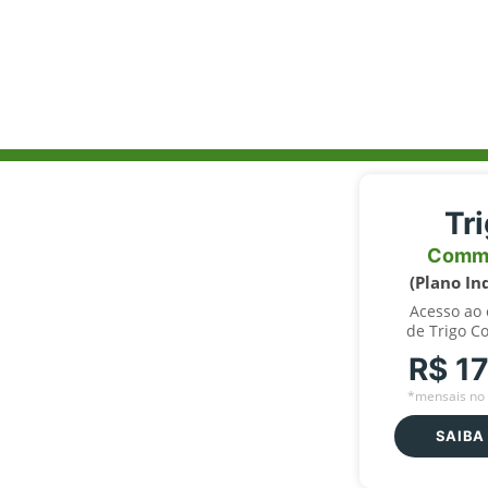
Tr
Comm
(Plano In
Acesso ao
de Trigo C
R$ 1
*mensais no 
SAIBA