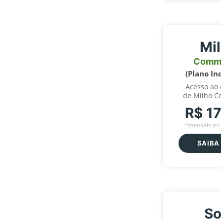
Mi
Comm
(Plano In
Acesso ao
de Milho C
R$ 1
*mensais no 
SAIBA
So