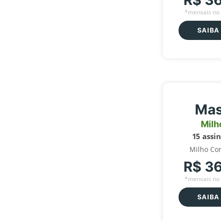
R$ 3
*mensais no 
SAIBA
Mas
Milh
15 assi
Milho Co
R$ 3
*mensais no 
SAIBA