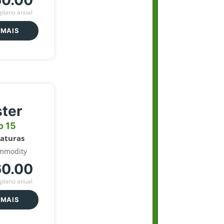
60.00
plano anual
 MAIS
ter
o 15
naturas
mmodity
60.00
plano anual
 MAIS