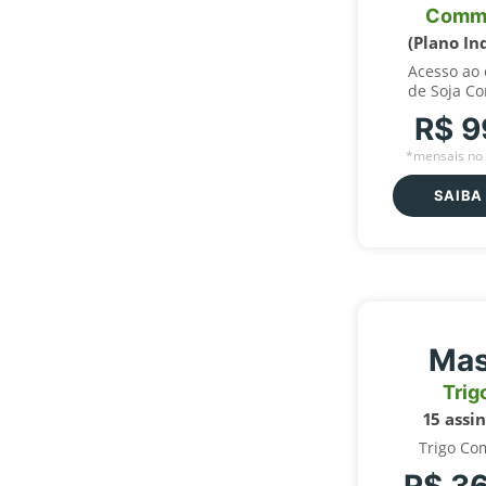
Comm
(Plano In
Acesso ao
de Soja C
R$ 9
*mensais no 
SAIBA
Mas
Trig
15 assi
Trigo Co