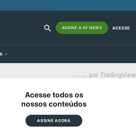
SEARCH
Search
ASSINE A AF NEWS
ACESSE
BUTTON
for:
S
por TradingView
Mercados
Acesse todos os
nossos conteúdos
ASSINE AGORA