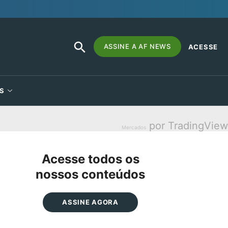
SEARCH
Search
ASSINE A AF NEWS
ACESSE
BUTTON
for:
S
por TradingView
Mercados
Acesse todos os
nossos conteúdos
ASSINE AGORA