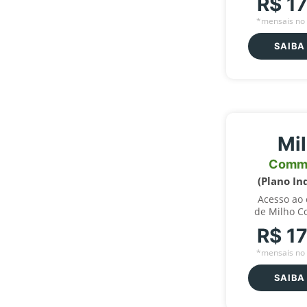
R$ 1
*mensais no 
SAIBA
Mi
Comm
(Plano In
Acesso ao
de Milho C
R$ 1
*mensais no 
SAIBA