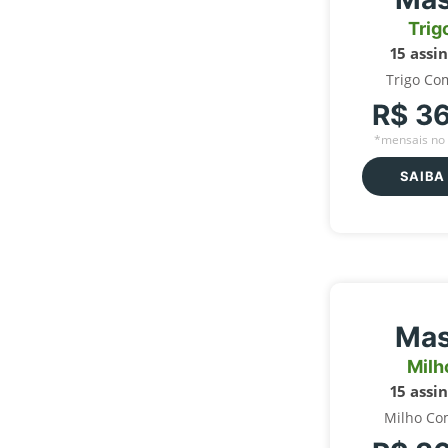
Trig
15 assi
Trigo Co
R$ 3
*mensais no 
SAIBA
Mas
Milh
15 assi
Milho Co