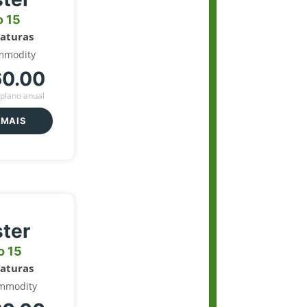
o 15
naturas
mmodity
60.00
plano anual
 MAIS
ter
o 15
naturas
mmodity