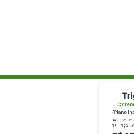
Tr
Comm
(Plano In
Acesso ao
de Trigo C