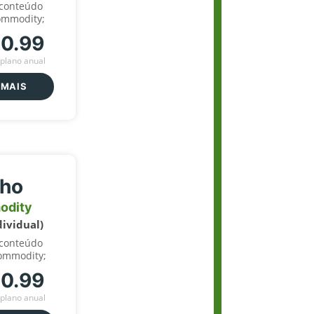
 conteúdo
ommodity;
70.99
plano anual
 MAIS
lho
odity
dividual)
 conteúdo
ommodity;
70.99
plano anual