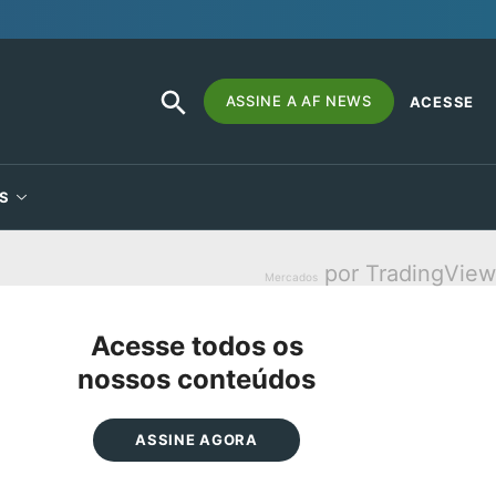
SEARCH
Search
ASSINE A AF NEWS
ACESSE
BUTTON
for:
S
por TradingView
Mercados
Acesse todos os
nossos conteúdos
ASSINE AGORA