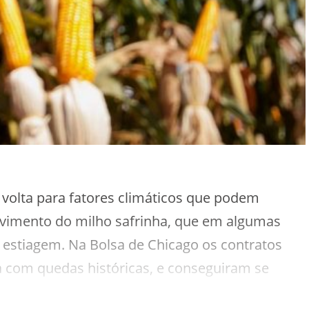
volta para fatores climáticos que podem
vimento do milho safrinha, que em algumas
 estiagem. Na Bolsa de Chicago os contratos
a com quedas históricas, e conseguiram se
s das expectativas do aumento de exportações