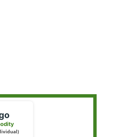
igo
odity
dividual)