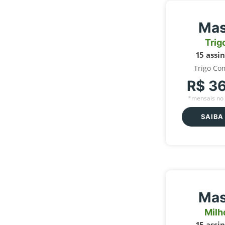
Mas
Trig
15 assi
Trigo Co
R$ 3
*mensais no 
SAIBA
Mas
Milh
15 assi