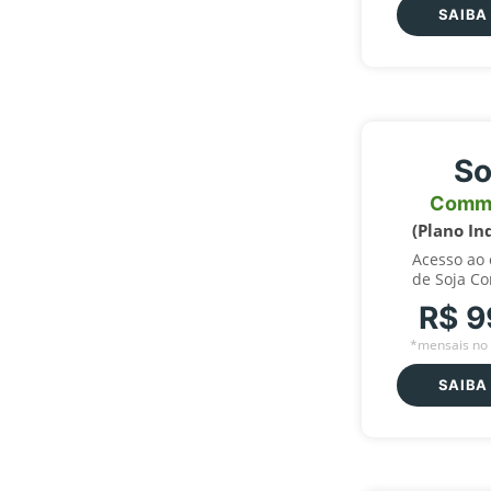
SAIBA
So
Comm
(Plano In
Acesso ao
de Soja C
R$ 9
*mensais no 
SAIBA