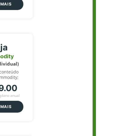
 MAIS
ja
odity
dividual)
 conteúdo
ommodity;
9.00
plano anual
 MAIS