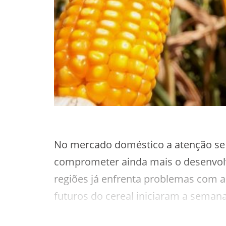
No mercado doméstico a atenção se 
comprometer ainda mais o desenvol
regiões já enfrenta problemas com a
futuros do cereal iniciaram a seman
recuperar ao longo dos dias, atravé