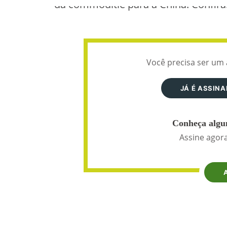
da commoditie para a China. Confira
Você precisa ser um 
JÁ É ASSIN
Conheça algun
Assine agora