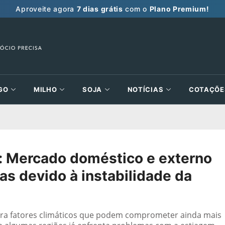
Aproveite agora
7 dias grátis
com o
Plano Premium!
GO
MILHO
SOJA
NOTÍCIAS
COTAÇÕE
: Mercado doméstico e externo
s devido à instabilidade da
ara fatores climáticos que podem comprometer ainda mais