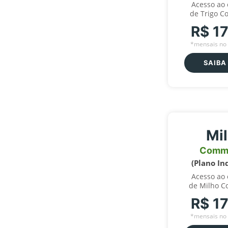
Acesso ao
de Trigo C
R$ 1
*mensais no 
SAIBA
Mi
Comm
(Plano In
Acesso ao
de Milho C
R$ 1
*mensais no 