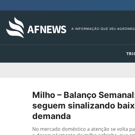
TRI
Milho – Balanço Semanal
seguem sinalizando baixa
demanda
No mercado doméstico a atenção se volta p