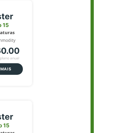
ter
o 15
naturas
mmodity
60.00
plano anual
 MAIS
ter
o 15
naturas