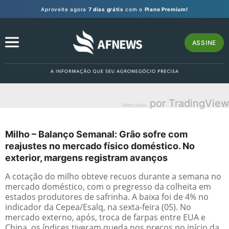
Aproveite agora
7 dias grátis
com o
Plano Premium!
ASSINE
por TradingView
Mercados
Milho – Balanço Semanal: Grão sofre com
reajustes no mercado físico doméstico. No
exterior, margens registram avanços
A cotação do milho obteve recuos durante a semana no
mercado doméstico, com o pregresso da colheita em
estados produtores de safrinha. A baixa foi de 4% no
indicador da Cepea/Esalq, na sexta-feira (05). No
mercado externo, após, troca de farpas entre EUA e
China, os índices tiveram queda nos preços no início da