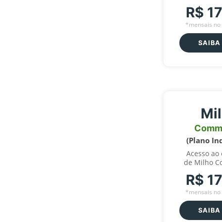
R$ 1
*mensais no 
SAIBA
Mi
Comm
(Plano In
Acesso ao
de Milho C
R$ 1
*mensais no 
SAIBA