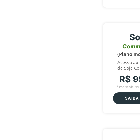
So
Comm
(Plano In
Acesso ao
de Soja C
R$ 9
*mensais no 
SAIBA