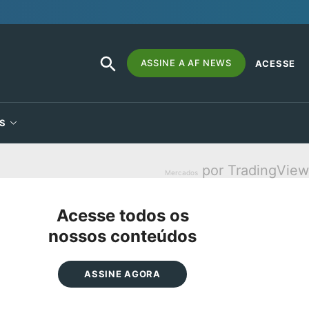
SEARCH
Search
ASSINE A AF NEWS
ACESSE
BUTTON
for:
S
por TradingView
Mercados
Acesse todos os
nossos conteúdos
ASSINE AGORA