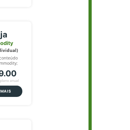
ja
odity
dividual)
 conteúdo
ommodity;
9.00
plano anual
 MAIS