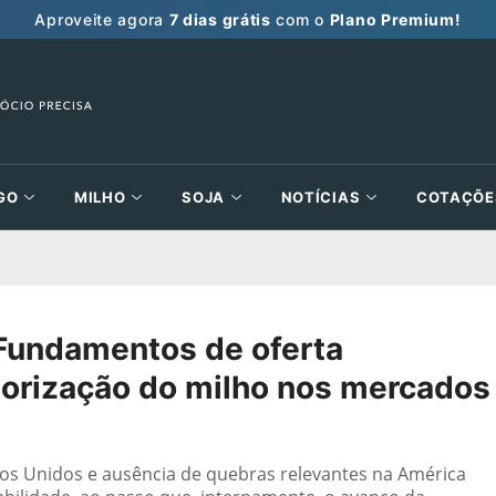
Aproveite agora
7 dias grátis
com o
Plano Premium!
GO
MILHO
SOJA
NOTÍCIAS
COTAÇÕE
Fundamentos de oferta
lorização do milho nos mercados
os Unidos e ausência de quebras relevantes na América