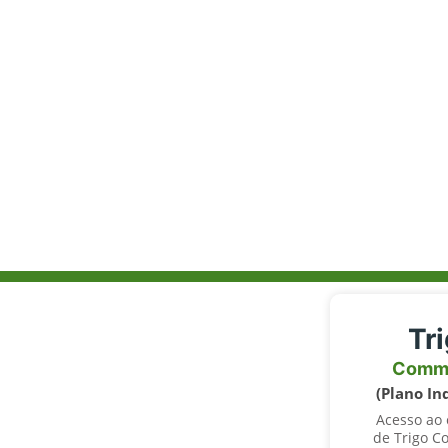
Tr
Comm
(Plano In
Acesso ao
de Trigo C