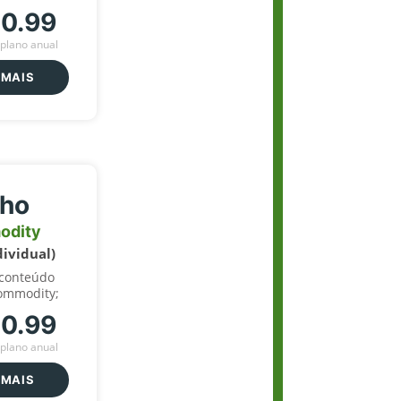
70.99
plano anual
 MAIS
lho
odity
dividual)
 conteúdo
ommodity;
70.99
plano anual
 MAIS