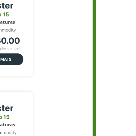
ter
o 15
naturas
mmodity
60.00
plano anual
 MAIS
ter
o 15
naturas
mmodity