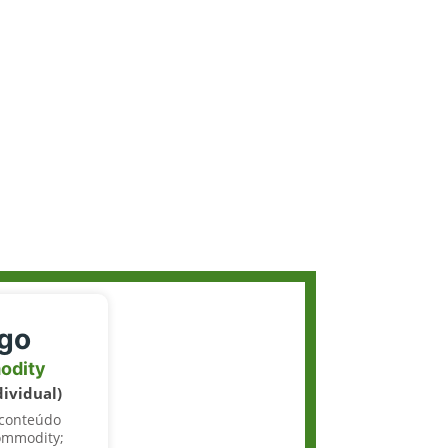
igo
odity
dividual)
 conteúdo
ommodity;