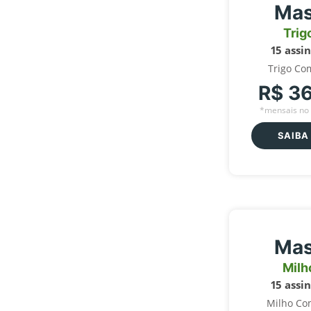
Mas
Trig
15 assi
Trigo Co
R$ 3
*mensais no 
SAIBA
Mas
Milh
15 assi
Milho Co