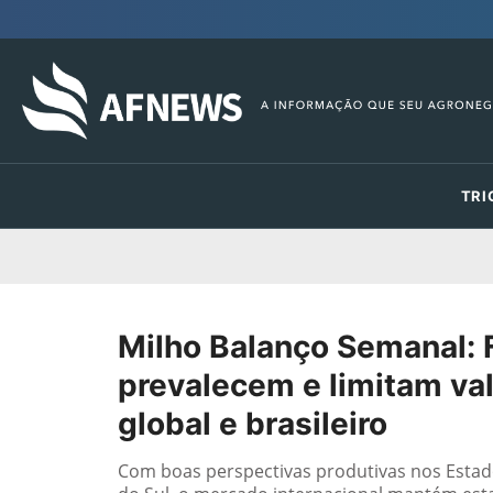
TRI
Milho Balanço Semanal: 
prevalecem e limitam va
global e brasileiro
Com boas perspectivas produtivas nos Estad