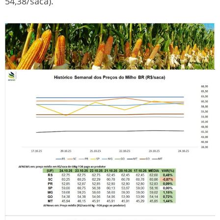
54,38/saca).