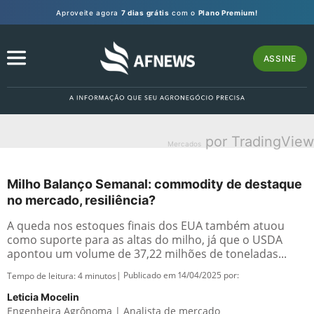
Aproveite agora
7 dias grátis
com o
Plano Premium!
ASSINE
por TradingView
Mercados
Milho Balanço Semanal: commodity de destaque
no mercado, resiliência?
A queda nos estoques finais dos EUA também atuou
como suporte para as altas do milho, já que o USDA
apontou um volume de 37,22 milhões de toneladas...
| Publicado em 14/04/2025 por:
Tempo de leitura:
4
minutos
Leticia Mocelin
Engenheira Agrônoma | Analista de mercado