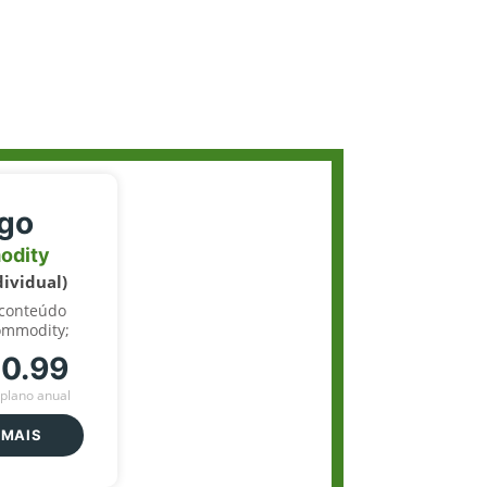
igo
odity
dividual)
 conteúdo
ommodity;
70.99
plano anual
 MAIS