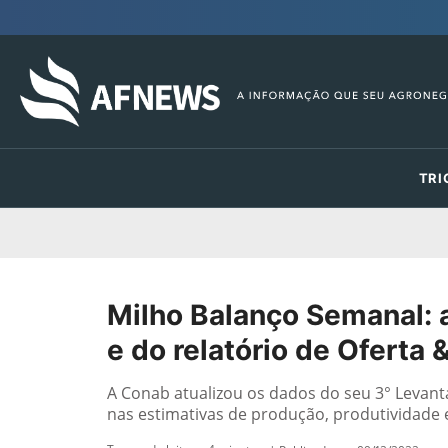
TRI
Milho Balanço Semanal: 
e do relatório de Ofert
A Conab atualizou os dados do seu 3° Levan
nas estimativas de produção, produtividade e