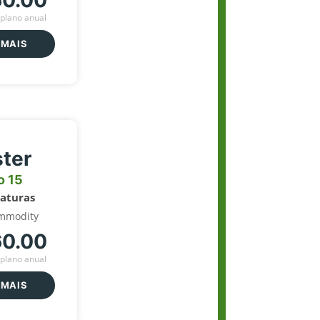
60.00
plano anual
 MAIS
ter
o 15
naturas
mmodity
60.00
plano anual
 MAIS