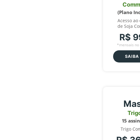
Comm
(Plano In
Acesso ao
de Soja C
R$ 9
*mensais no 
SAIBA
Mas
Trig
15 assi
Trigo Co