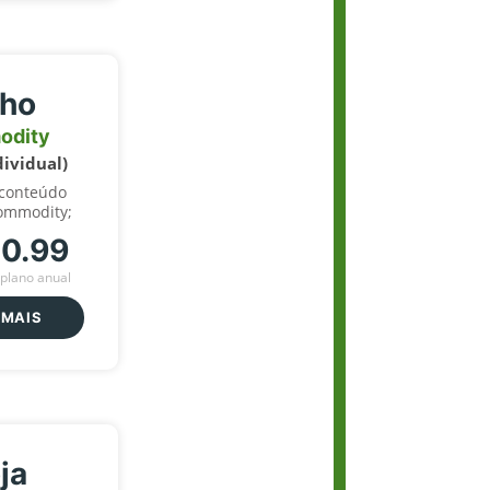
lho
odity
dividual)
 conteúdo
ommodity;
70.99
plano anual
 MAIS
ja