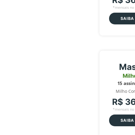
R$ 3
*mensais no 
SAIBA
Mas
Milh
15 assi
Milho Co
R$ 3
*mensais no 
SAIBA