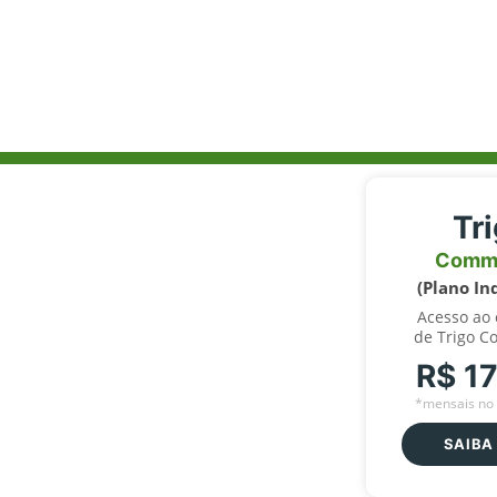
Tr
Comm
(Plano In
Acesso ao
de Trigo C
R$ 1
*mensais no 
SAIBA