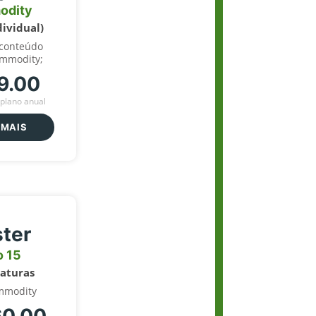
odity
dividual)
 conteúdo
ommodity;
9.00
plano anual
 MAIS
ter
o 15
naturas
mmodity