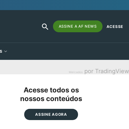
SEARCH
Search
ASSINE A AF NEWS
ACESSE
BUTTON
for:
S
por TradingView
Mercados
Acesse todos os
nossos conteúdos
ASSINE AGORA