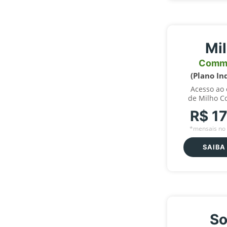
Mi
Comm
(Plano In
Acesso ao
de Milho C
R$ 1
*mensais no 
SAIBA
So