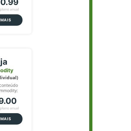
70.99
plano anual
 MAIS
ja
odity
dividual)
 conteúdo
ommodity;
9.00
plano anual
 MAIS