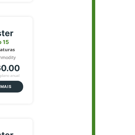
ter
o 15
naturas
mmodity
60.00
plano anual
 MAIS