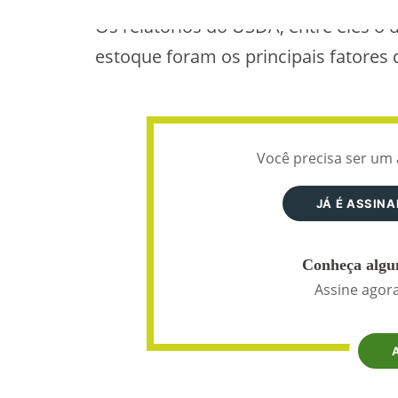
Os relatórios do USDA, entre eles o 
estoque foram os principais fatores
Você precisa ser um 
JÁ É ASSIN
Conheça algun
Assine agora