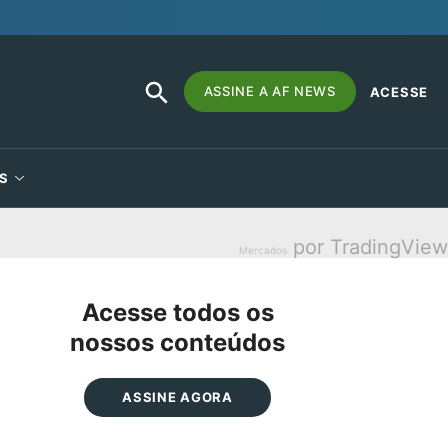
SEARCH
Search
ASSINE A AF NEWS
ACESSE
BUTTON
for:
S
por TradingView
Mercados
Acesse todos os
nossos conteúdos
ASSINE AGORA