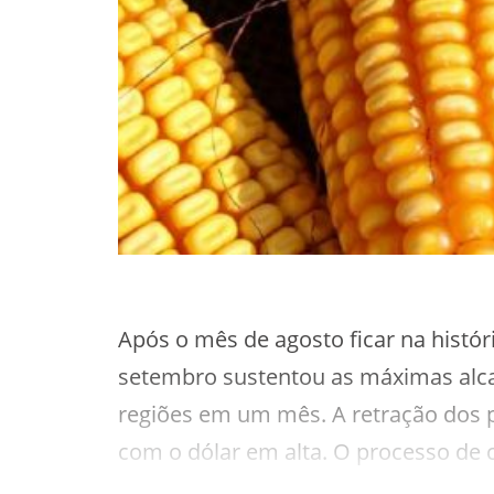
Após o mês de agosto ficar na histó
setembro sustentou as máximas alca
regiões em um mês. A retração dos
com o dólar em alta. O processo de c
movimentação na Bolsa de Chicago s