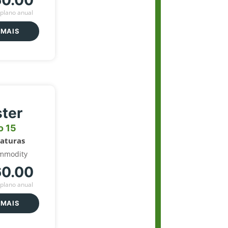
60.00
plano anual
 MAIS
ter
o 15
naturas
mmodity
60.00
plano anual
 MAIS