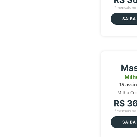
R$ 3
*mensais no 
SAIBA
Mas
Milh
15 assi
Milho Co
R$ 3
*mensais no 
SAIBA