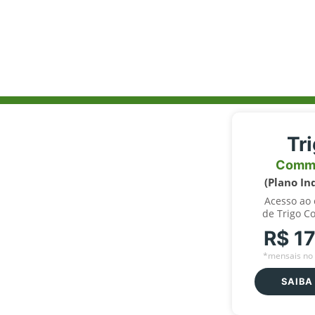
Tr
Comm
(Plano In
Acesso ao
de Trigo C
R$ 1
*mensais no 
SAIBA