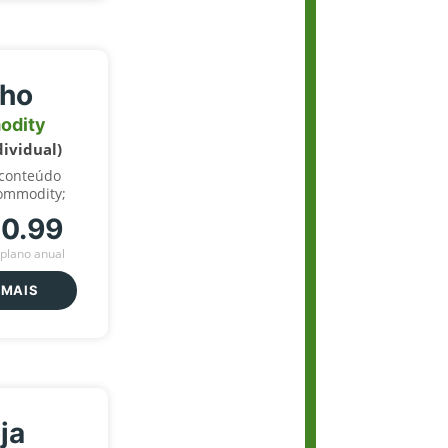
lho
odity
dividual)
 conteúdo
ommodity;
70.99
plano anual
 MAIS
ja