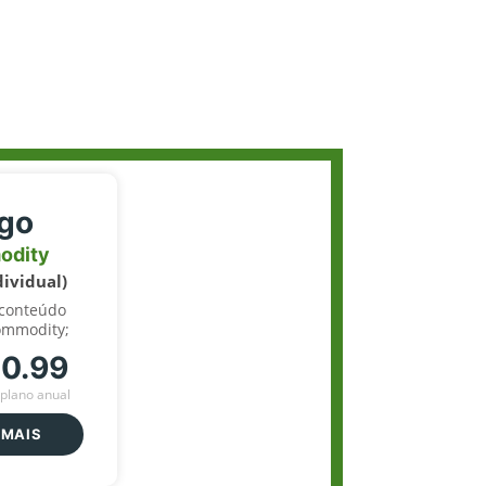
igo
odity
dividual)
 conteúdo
ommodity;
70.99
plano anual
 MAIS