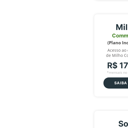
Mi
Comm
(Plano In
Acesso ao
de Milho C
R$ 1
*mensais no 
SAIBA
So