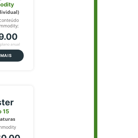
odity
dividual)
 conteúdo
ommodity;
9.00
plano anual
 MAIS
ter
o 15
naturas
mmodity