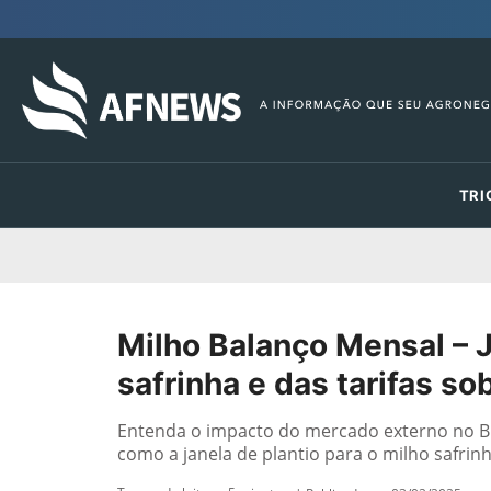
TRI
Milho Balanço Mensal – J
safrinha e das tarifas so
Entenda o impacto do mercado externo no Bra
como a janela de plantio para o milho safrinh