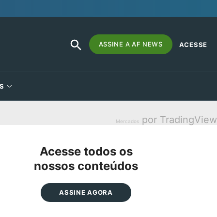
SEARCH
Search
ASSINE A AF NEWS
ACESSE
BUTTON
for:
S
por TradingView
Mercados
Acesse todos os
nossos conteúdos
ASSINE AGORA