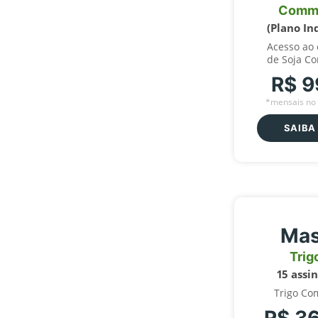
Comm
(Plano In
Acesso ao
de Soja C
R$ 9
*mensais no 
SAIBA
Mas
Trig
15 assi
Trigo Co