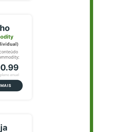
lho
odity
dividual)
 conteúdo
ommodity;
70.99
plano anual
 MAIS
ja