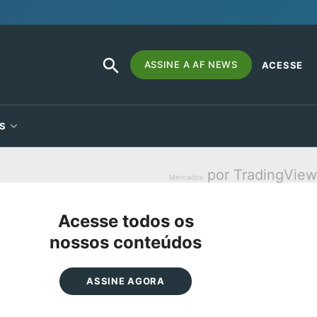
SEARCH
Search
ASSINE A AF NEWS
ACESSE
BUTTON
for:
S
por TradingView
Mercados
Acesse todos os
nossos conteúdos
ASSINE AGORA