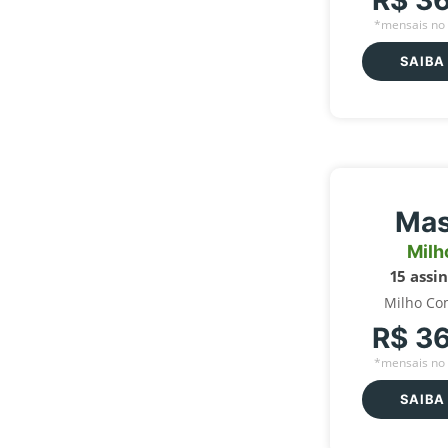
R$ 3
*mensais no 
SAIBA
Mas
Milh
15 assi
Milho Co
R$ 3
*mensais no 
SAIBA