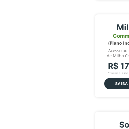
Mi
Comm
(Plano In
Acesso ao
de Milho C
R$ 1
*mensais no 
SAIBA
So