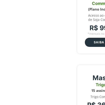
Comm
(Plano In
Acesso ao
de Soja C
R$ 9
*mensais no 
SAIBA
Mas
Trig
15 assi
Trigo Co