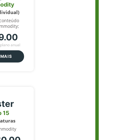
odity
dividual)
 conteúdo
ommodity;
9.00
plano anual
 MAIS
ter
o 15
naturas
mmodity