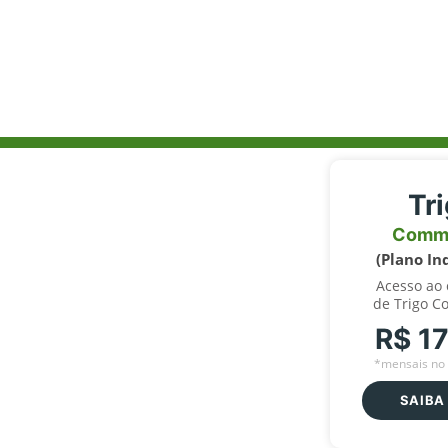
Tr
Comm
(Plano In
Acesso ao
de Trigo C
R$ 1
*mensais no 
SAIBA