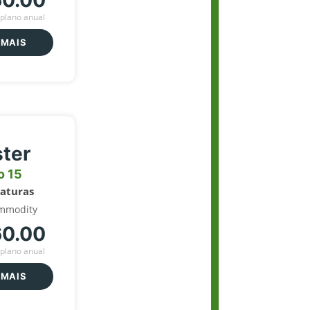
60.00
plano anual
 MAIS
ter
o 15
naturas
mmodity
60.00
plano anual
 MAIS