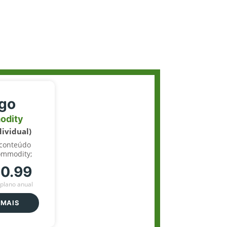
igo
odity
dividual)
 conteúdo
ommodity;
70.99
plano anual
 MAIS