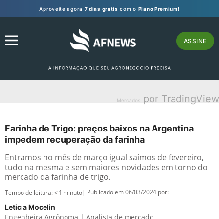
Aproveite agora
7 dias grátis
com o
Plano Premium!
ASSINE
por TradingView
Mercados
Farinha de Trigo: preços baixos na Argentina
impedem recuperação da farinha
Entramos no mês de março igual saímos de fevereiro,
tudo na mesma e sem maiores novidades em torno do
mercado da farinha de trigo.
| Publicado em 06/03/2024 por:
Tempo de leitura:
< 1
minuto
Leticia Mocelin
Engenheira Agrônoma | Analista de mercado