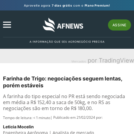
Aproveite agora
7 dias grátis
com o
Plano Premium!
ASSINE
por TradingView
Mercados
Farinha de Trigo: negociações seguem lentas,
porém estáveis
A farinha do tipo especial no PR está sendo negociada
em média a R$ 152,40 a saca de 50kg, e no RS as
negociações são em torno de R$ 180,00.
| Publicado em 21/02/2024 por:
Tempo de leitura:
< 1
minuto
Leticia Mocelin
Engenheira Agrônoma | Analista de mercado