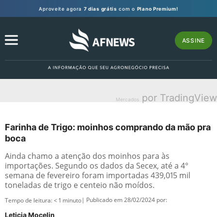
Aproveite agora
7 dias grátis
com o
Plano Premium!
ASSINE
por TradingView
Mercados
Farinha de Trigo: moinhos comprando da mão pra
boca
Ainda chamo a atenção dos moinhos para às
importações. Segundo os dados da Secex, até a 4°
semana de fevereiro foram importadas 439,015 mil
toneladas de trigo e centeio não moídos.
| Publicado em 28/02/2024 por:
Tempo de leitura:
< 1
minuto
Leticia Mocelin