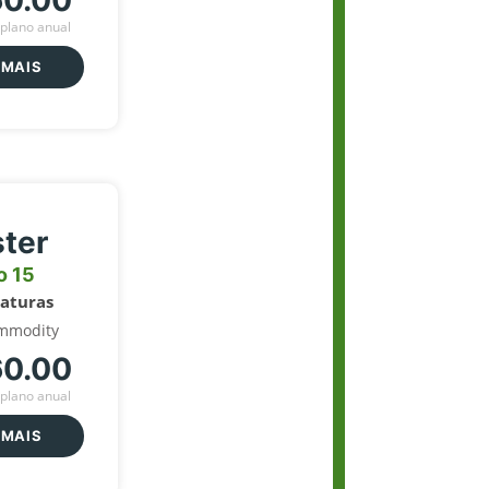
60.00
plano anual
 MAIS
ter
o 15
naturas
mmodity
60.00
plano anual
 MAIS