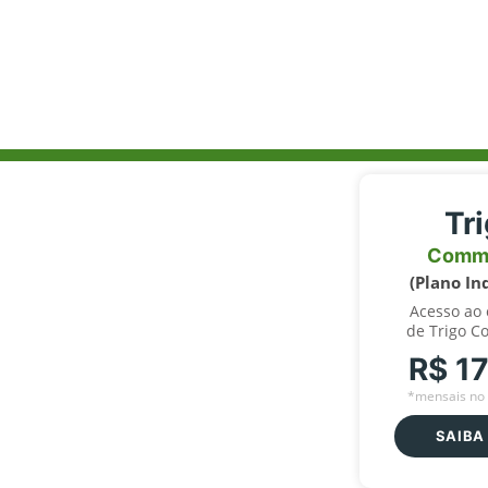
Tr
Comm
(Plano In
Acesso ao
de Trigo C
R$ 1
*mensais no 
SAIBA