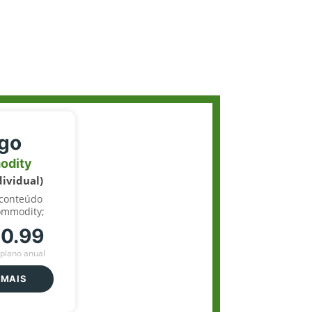
igo
odity
dividual)
 conteúdo
ommodity;
70.99
plano anual
 MAIS