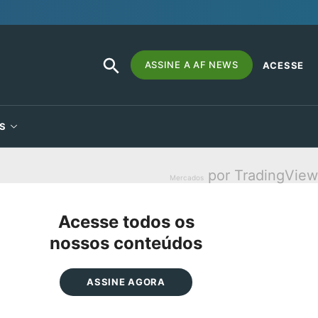
SEARCH
Search
ASSINE A AF NEWS
ACESSE
BUTTON
for:
S
por TradingView
Mercados
Acesse todos os
nossos conteúdos
ASSINE AGORA