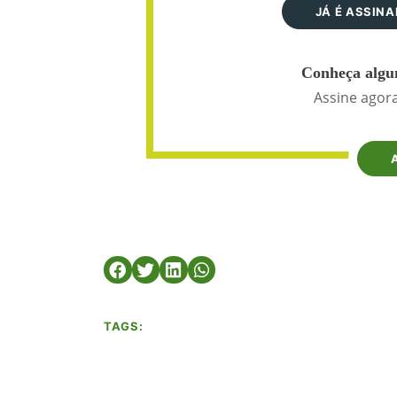
JÁ É ASSIN
Conheça algun
Assine agora
TAGS: