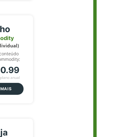
lho
odity
dividual)
 conteúdo
ommodity;
70.99
plano anual
 MAIS
ja