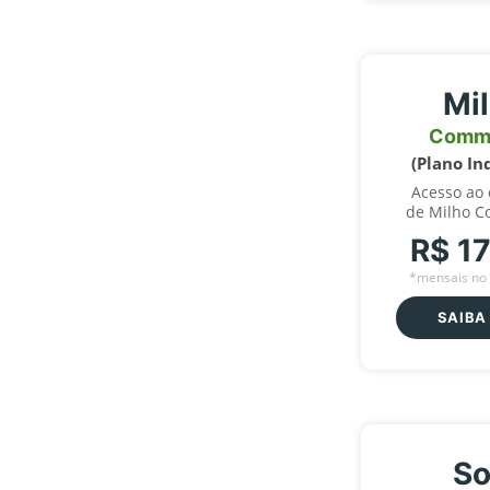
Mi
Comm
(Plano In
Acesso ao
de Milho C
R$ 1
*mensais no 
SAIBA
So