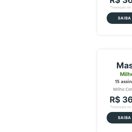
R$ 3
*mensais no 
SAIBA
Mas
Milh
15 assi
Milho Co
R$ 3
*mensais no 
SAIBA