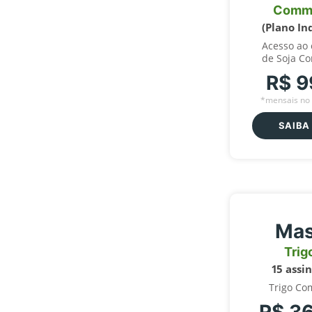
Comm
(Plano In
Acesso ao
de Soja C
R$ 9
*mensais no 
SAIBA
Mas
Trig
15 assi
Trigo Co