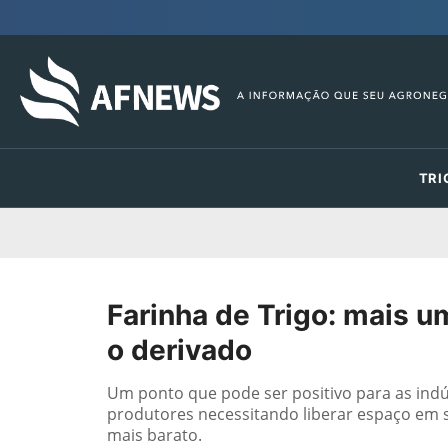
TRI
Farinha de Trigo: mais 
o derivado
Um ponto que pode ser positivo para as indú
produtores necessitando liberar espaço em s
mais barato.