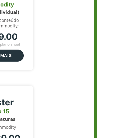
odity
dividual)
 conteúdo
ommodity;
9.00
plano anual
 MAIS
ter
o 15
naturas
mmodity