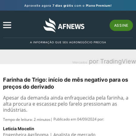
Aproveite agora
7 dias grátis
com o
Plano Premium!
ASSINE
por TradingView
Mercados
Farinha de Trigo: início de mês negativo para os
preços do derivado
Apesar da demanda ainda enfraquecida pela farinha, a
alta procura e escassez pelo farelo pressionam as
indústrias.
| Publicado em 04/09/2024 por:
Tempo de leitura:
2
minutos
Leticia Mocelin
Engenheira Agrônoma | Analista de mercado