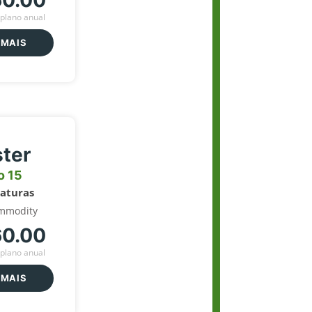
60.00
plano anual
 MAIS
ter
o 15
naturas
mmodity
60.00
plano anual
 MAIS