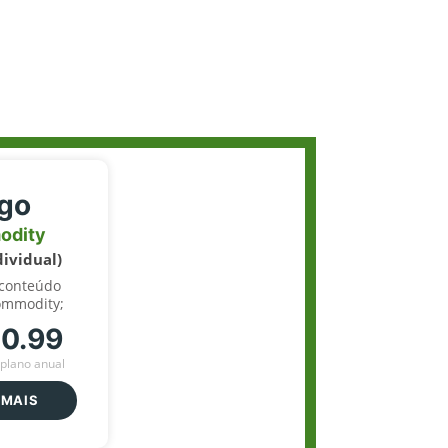
igo
odity
dividual)
 conteúdo
ommodity;
70.99
plano anual
 MAIS