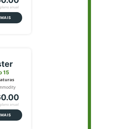
60.00
plano anual
 MAIS
ter
o 15
naturas
mmodity
60.00
plano anual
 MAIS