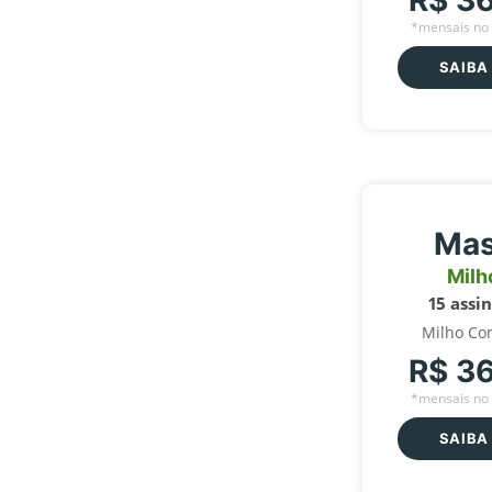
R$ 3
*mensais no 
SAIBA
Mas
Milh
15 assi
Milho Co
R$ 3
*mensais no 
SAIBA