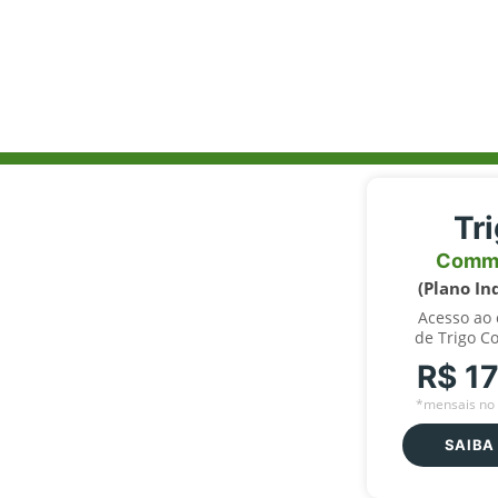
Tr
Comm
(Plano In
Acesso ao
de Trigo C
R$ 1
*mensais no 
SAIBA