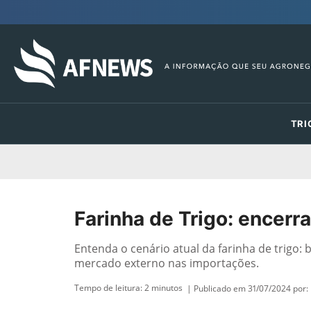
TRI
Farinha de Trigo: encerr
Entenda o cenário atual da farinha de trigo
mercado externo nas importações.
Tempo de leitura:
2
minutos
| Publicado em 31/07/2024 por: