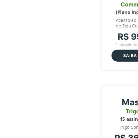
Comm
(Plano In
Acesso ao
de Soja C
R$ 9
*mensais no 
SAIBA
Mas
Trig
15 assi
Trigo Co