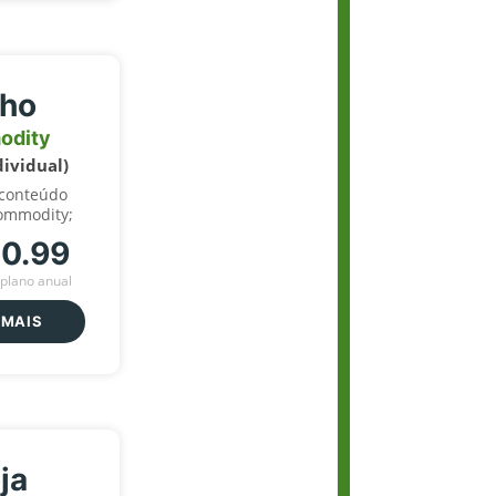
lho
odity
dividual)
 conteúdo
ommodity;
70.99
plano anual
 MAIS
ja