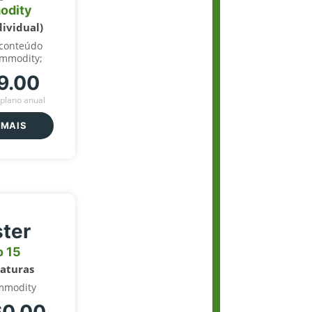
odity
dividual)
 conteúdo
ommodity;
9.00
plano anual
 MAIS
ter
o 15
naturas
mmodity