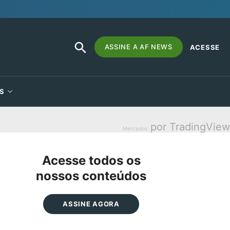
SEARCH
Search
ASSINE A AF NEWS
ACESSE
BUTTON
for:
S
por TradingView
Mercados
Acesse todos os
nossos conteúdos
ASSINE AGORA