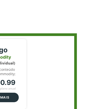
igo
odity
dividual)
 conteúdo
ommodity;
70.99
plano anual
 MAIS