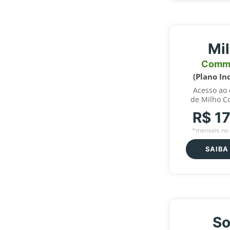
Mi
Comm
(Plano In
Acesso ao
de Milho C
R$ 1
*mensais no 
SAIBA
So