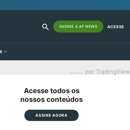
SEARCH
Search
ASSINE A AF NEWS
ACESSE
BUTTON
for:
S
por TradingView
Mercados
Acesse todos os
nossos conteúdos
ASSINE AGORA