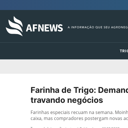
TRI
Farinha de Trigo: Deman
travando negócios
Farinhas especiais recuam na semana. Moinh
caixa, mas compradores postergam novas aq