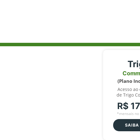
Tr
Comm
(Plano In
Acesso ao
de Trigo C
R$ 1
*mensais no 
SAIBA