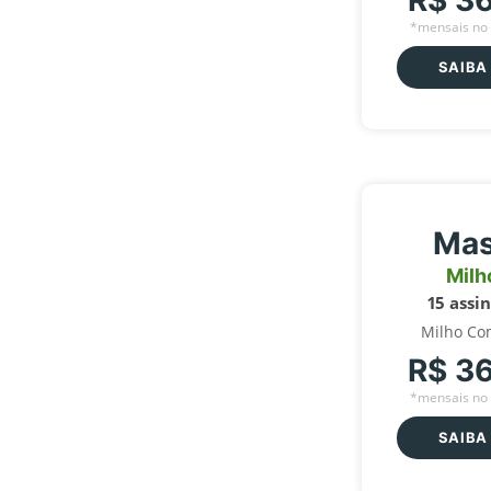
R$ 3
*mensais no 
SAIBA
Mas
Milh
15 assi
Milho Co
R$ 3
*mensais no 
SAIBA