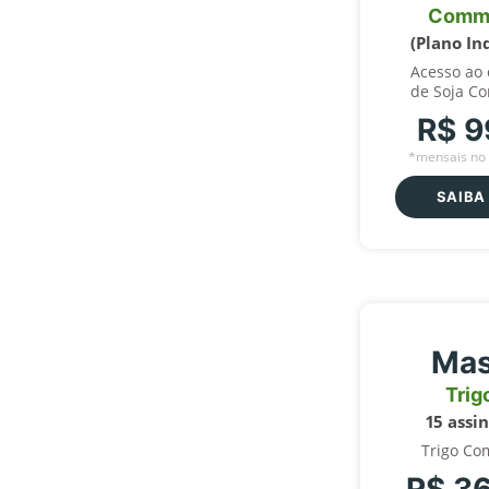
Comm
(Plano In
Acesso ao
de Soja C
R$ 9
*mensais no 
SAIBA
Mas
Trig
15 assi
Trigo Co