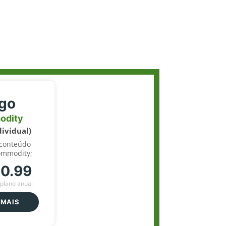
igo
odity
dividual)
 conteúdo
ommodity;
70.99
plano anual
 MAIS