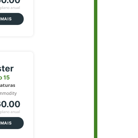
60.00
plano anual
 MAIS
ter
o 15
naturas
mmodity
60.00
plano anual
 MAIS