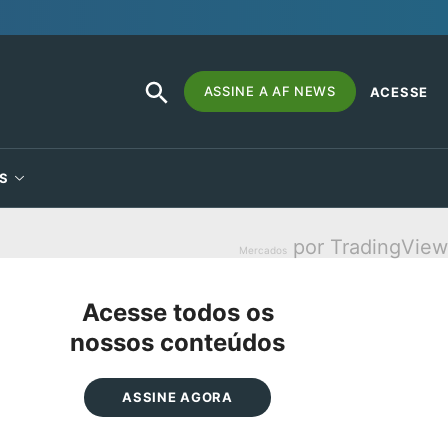
SEARCH
Search
ASSINE A AF NEWS
ACESSE
BUTTON
for:
S
por TradingView
Mercados
Acesse todos os
nossos conteúdos
ASSINE AGORA