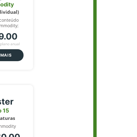
odity
dividual)
 conteúdo
ommodity;
9.00
plano anual
 MAIS
ter
o 15
naturas
mmodity