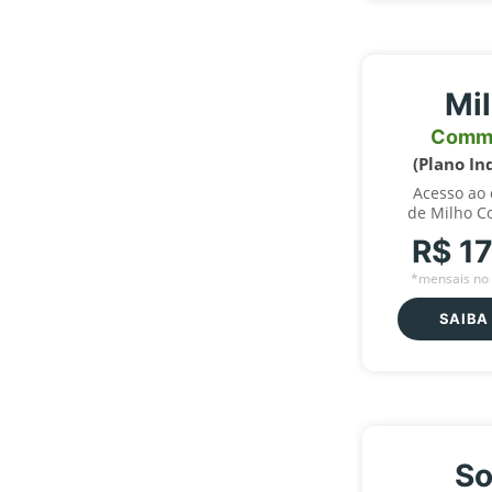
Mi
Comm
(Plano In
Acesso ao
de Milho C
R$ 1
*mensais no 
SAIBA
So