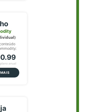
lho
odity
dividual)
 conteúdo
ommodity;
70.99
plano anual
 MAIS
ja