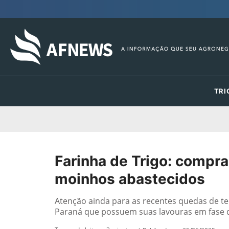
TRI
Farinha de Trigo: compra
moinhos abastecidos
Atenção ainda para as recentes quedas de te
Paraná que possuem suas lavouras em fase d