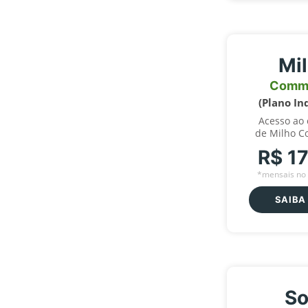
Mi
Comm
(Plano In
Acesso ao
de Milho C
R$ 1
*mensais no 
SAIBA
So