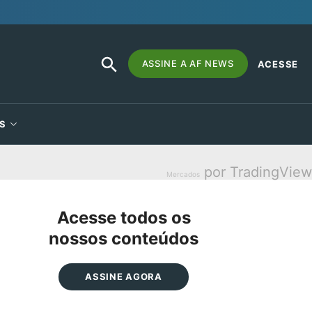
SEARCH
Search
ASSINE A AF NEWS
ACESSE
BUTTON
for:
S
por TradingView
Mercados
Acesse todos os
nossos conteúdos
ASSINE AGORA