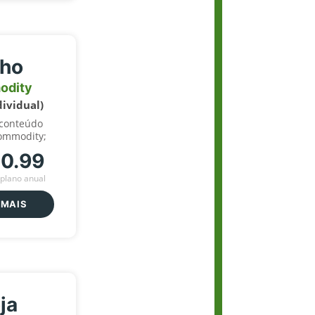
lho
odity
dividual)
 conteúdo
ommodity;
70.99
plano anual
 MAIS
ja