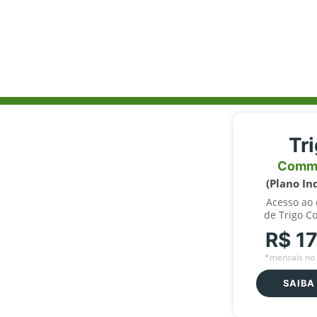
Tr
Comm
(Plano In
Acesso ao
de Trigo C
R$ 1
*mensais no 
SAIBA