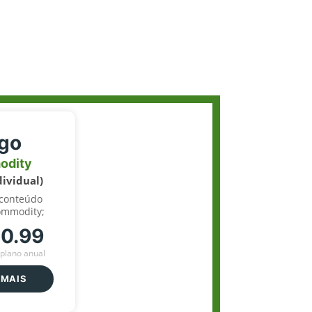
igo
odity
dividual)
 conteúdo
ommodity;
70.99
plano anual
 MAIS