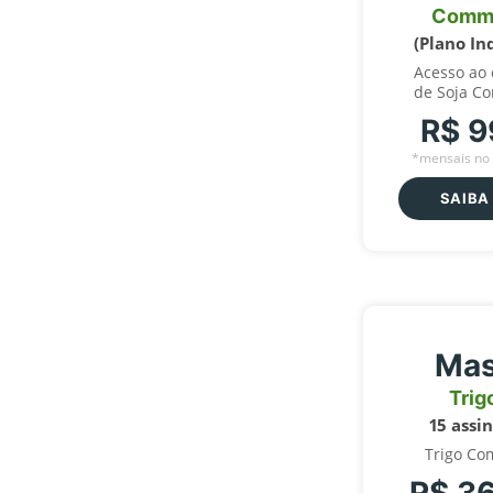
Comm
(Plano In
Acesso ao
de Soja C
R$ 9
*mensais no 
SAIBA
Mas
Trig
15 assi
Trigo Co