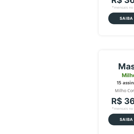
R$ 3
*mensais no 
SAIBA
Mas
Milh
15 assi
Milho Co
R$ 3
*mensais no 
SAIBA