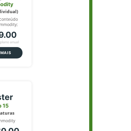
odity
dividual)
 conteúdo
ommodity;
9.00
plano anual
 MAIS
ter
o 15
naturas
mmodity