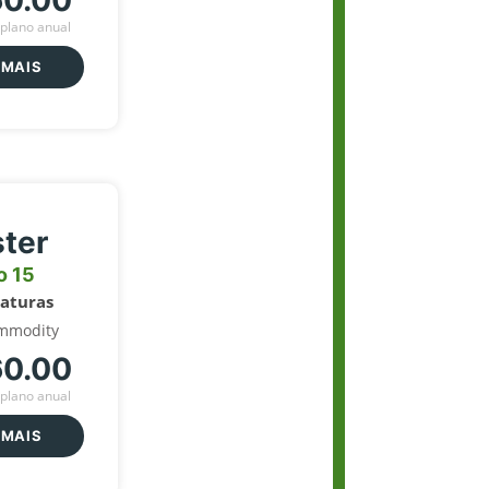
60.00
plano anual
 MAIS
ter
o 15
naturas
mmodity
60.00
plano anual
 MAIS