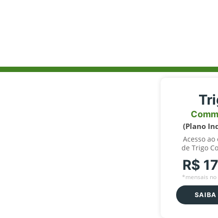
Tr
Comm
(Plano In
Acesso ao
de Trigo C
R$ 1
*mensais no 
SAIBA