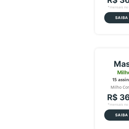
R$ 3
*mensais no 
SAIBA
Mas
Milh
15 assi
Milho Co
R$ 3
*mensais no 
SAIBA