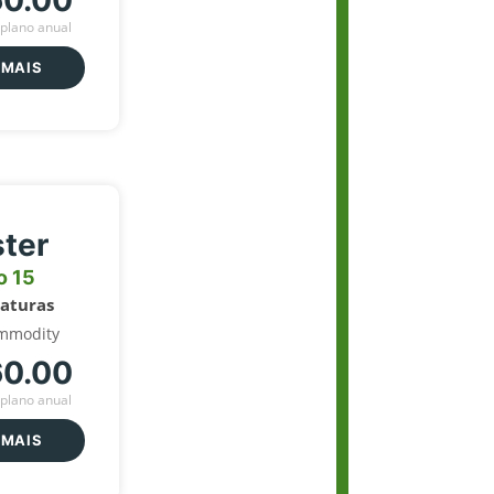
60.00
plano anual
 MAIS
ter
o 15
naturas
mmodity
60.00
plano anual
 MAIS