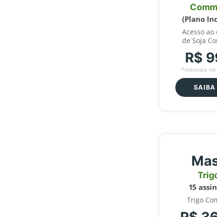
Comm
(Plano In
Acesso ao
de Soja C
R$ 9
*mensais no 
SAIBA
Mas
Trig
15 assi
Trigo Co