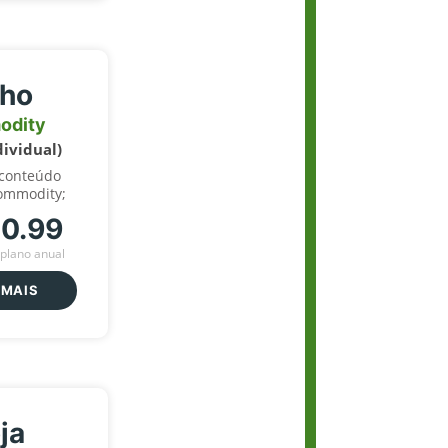
lho
odity
dividual)
 conteúdo
ommodity;
70.99
plano anual
 MAIS
ja