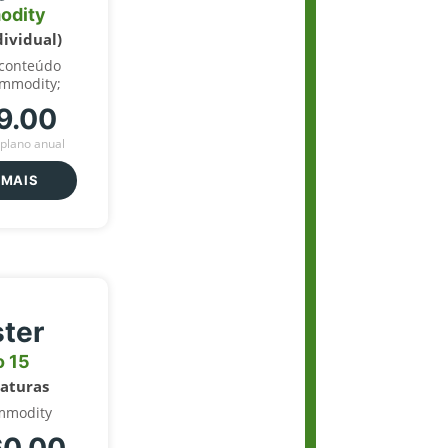
odity
dividual)
 conteúdo
ommodity;
9.00
plano anual
 MAIS
ter
o 15
naturas
mmodity