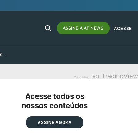
SEARCH
Search
ASSINE A AF NEWS
ACESSE
BUTTON
for:
S
por TradingView
Mercados
Acesse todos os
nossos conteúdos
ASSINE AGORA