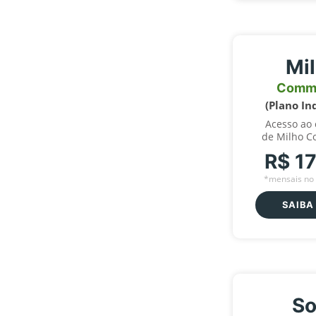
Mi
Comm
(Plano In
Acesso ao
de Milho C
R$ 1
*mensais no 
SAIBA
So