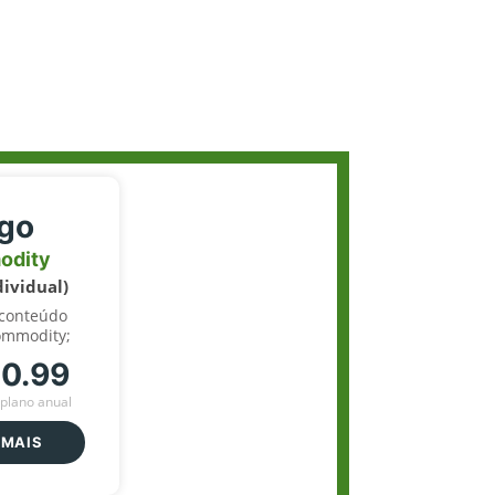
igo
odity
dividual)
 conteúdo
ommodity;
70.99
plano anual
 MAIS