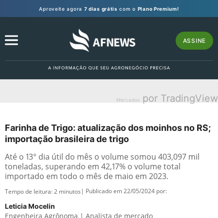
Aproveite agora
7 dias grátis
com o
Plano Premium!
ASSINE
por TradingView
Mercados
Farinha de Trigo: atualização dos moinhos no RS;
importação brasileira de trigo
Até o 13° dia útil do mês o volume somou 403,097 mil
toneladas, superando em 42,17% o volume total
importado em todo o mês de maio em 2023.
| Publicado em 22/05/2024 por:
Tempo de leitura:
2
minutos
Leticia Mocelin
Engenheira Agrônoma | Analista de mercado