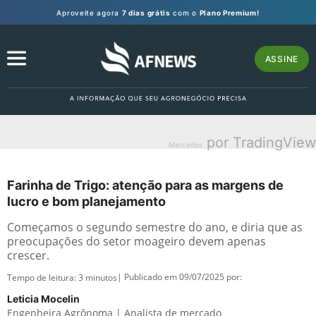
Aproveite agora
7 dias grátis
com o
Plano Premium!
ASSINE
por TradingView
Mercados
Farinha de Trigo: atenção para as margens de
lucro e bom planejamento
Começamos o segundo semestre do ano, e diria que as
preocupações do setor moageiro devem apenas
crescer.
| Publicado em 09/07/2025 por:
Tempo de leitura:
3
minutos
Leticia Mocelin
Engenheira Agrônoma | Analista de mercado