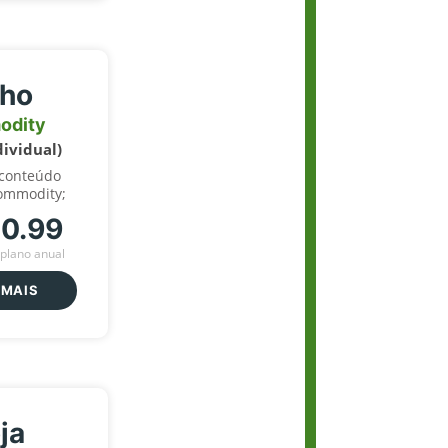
lho
odity
dividual)
 conteúdo
ommodity;
70.99
plano anual
 MAIS
ja