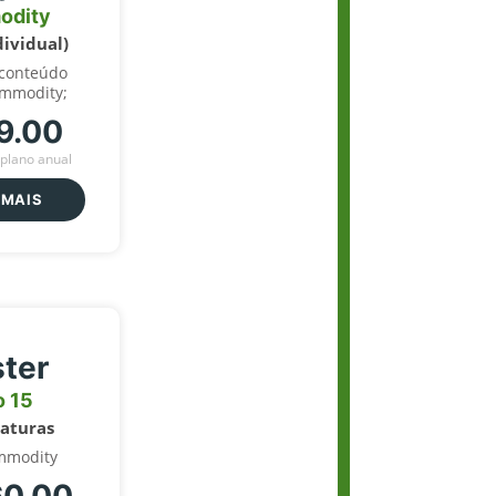
odity
dividual)
 conteúdo
ommodity;
9.00
plano anual
 MAIS
ter
o 15
naturas
mmodity