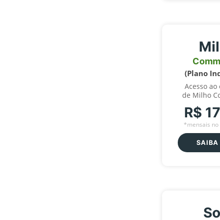
Mi
Comm
(Plano In
Acesso ao
de Milho C
R$ 1
*mensais no 
SAIBA
So