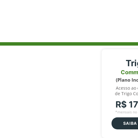
Tr
Comm
(Plano In
Acesso ao
de Trigo C
R$ 1
*mensais no 
SAIBA