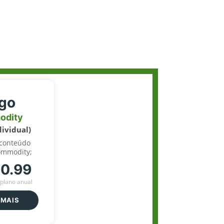
igo
odity
dividual)
 conteúdo
ommodity;
70.99
plano anual
 MAIS