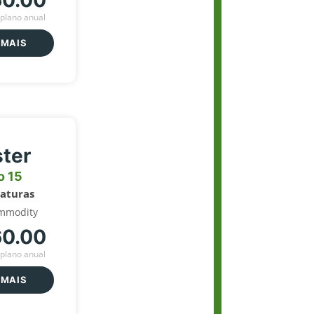
60.00
plano anual
 MAIS
ter
o 15
naturas
mmodity
60.00
plano anual
 MAIS