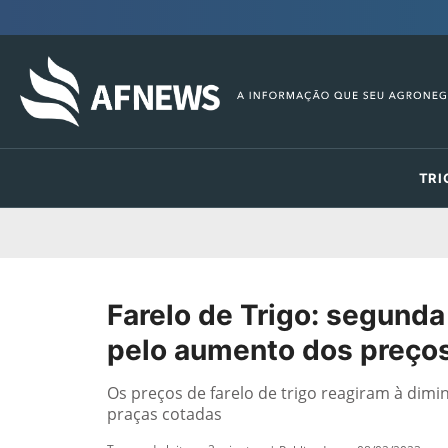
TRI
Farelo de Trigo: segund
pelo aumento dos preços
Os preços de farelo de trigo reagiram à dimi
praças cotadas