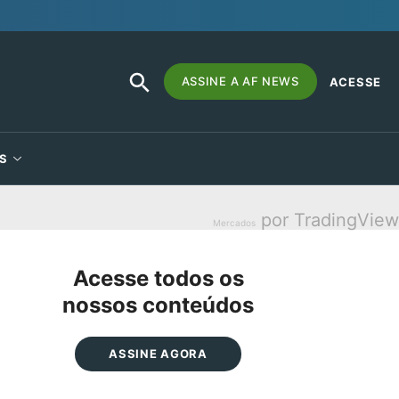
SEARCH
Search
ASSINE A AF NEWS
ACESSE
BUTTON
for:
S
por TradingView
Mercados
Acesse todos os
nossos conteúdos
ASSINE AGORA