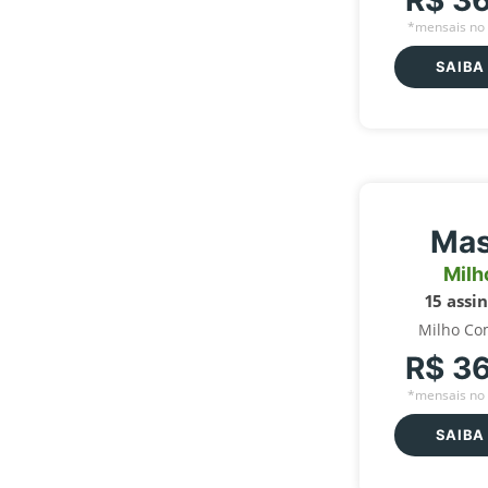
R$ 3
*mensais no 
SAIBA
Mas
Milh
15 assi
Milho Co
R$ 3
*mensais no 
SAIBA