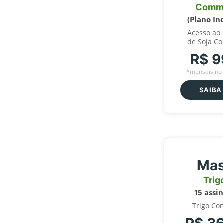
Comm
(Plano In
Acesso ao
de Soja C
R$ 9
*mensais no 
SAIBA
Mas
Trig
15 assi
Trigo Co