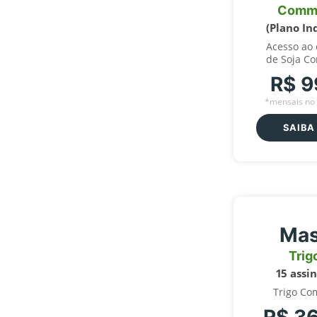
Comm
(Plano In
Acesso ao
de Soja C
R$ 9
*mensais no 
SAIBA
Mas
Trig
15 assi
Trigo Co