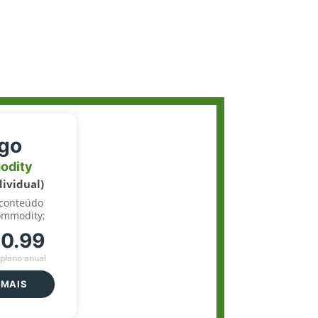
igo
odity
dividual)
 conteúdo
ommodity;
70.99
plano anual
 MAIS