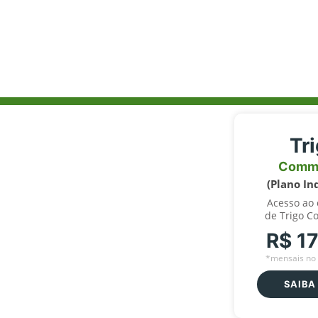
Tr
Comm
(Plano In
Acesso ao
de Trigo C
R$ 1
*mensais no 
SAIBA