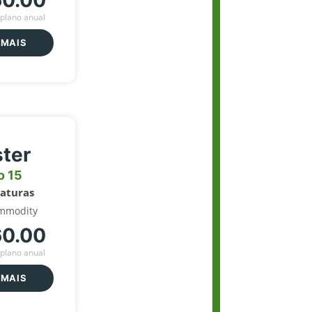
60.00
plano anual
 MAIS
ter
o 15
naturas
mmodity
60.00
plano anual
 MAIS