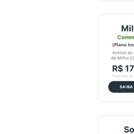
Mi
Comm
(Plano In
Acesso ao
de Milho C
R$ 1
*mensais no 
SAIBA
So