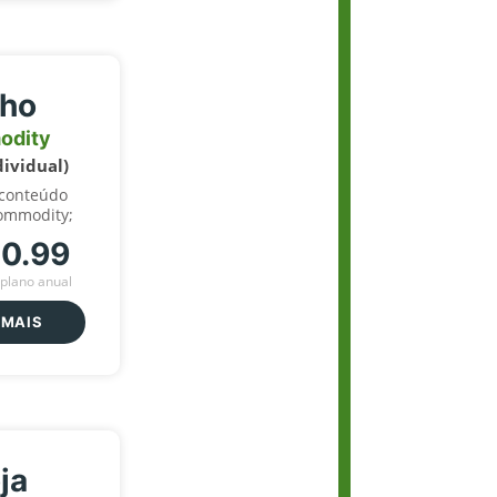
lho
odity
dividual)
 conteúdo
ommodity;
70.99
plano anual
 MAIS
ja