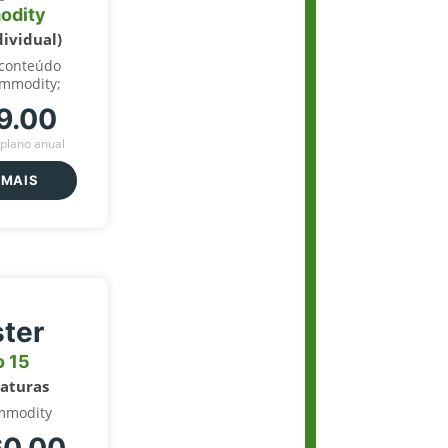
odity
dividual)
 conteúdo
ommodity;
9.00
plano anual
 MAIS
ter
o 15
naturas
mmodity