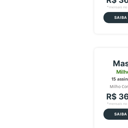
R$ 3
*mensais no 
SAIBA
Mas
Milh
15 assi
Milho Co
R$ 3
*mensais no 
SAIBA