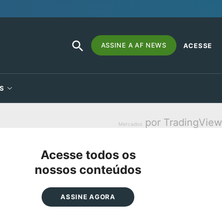
SEARCH
Search
ASSINE A AF NEWS
ACESSE
BUTTON
for:
S
por TradingView
Mercados
Acesse todos os
nossos conteúdos
ASSINE AGORA