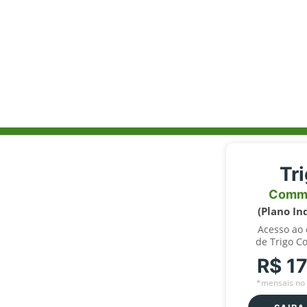
Tr
Comm
(Plano In
Acesso ao
de Trigo C
R$ 1
*mensais no 