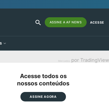
SEARCH
Search
ASSINE A AF NEWS
ACESSE
BUTTON
for:
S
por TradingView
Mercados
Acesse todos os
nossos conteúdos
ASSINE AGORA