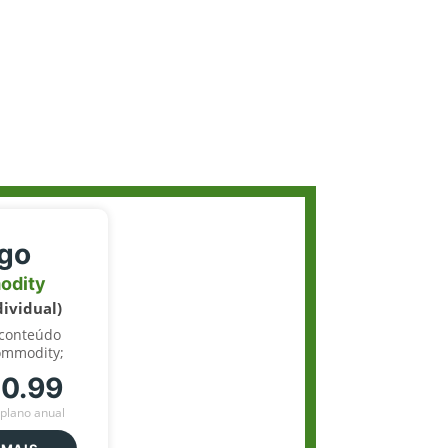
igo
odity
dividual)
 conteúdo
ommodity;
70.99
plano anual