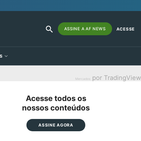
SEARCH
Search
ASSINE A AF NEWS
ACESSE
BUTTON
for:
S
por TradingView
Mercados
Acesse todos os
nossos conteúdos
ASSINE AGORA