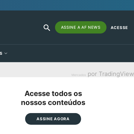
SEARCH
Search
ASSINE A AF NEWS
ACESSE
BUTTON
for:
S
por TradingView
Mercados
Acesse todos os
nossos conteúdos
ASSINE AGORA