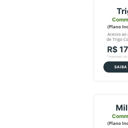
Tr
Comm
(Plano In
Acesso ao
de Trigo C
R$ 1
*mensais no 
SAIBA
Mi
Comm
(Plano In