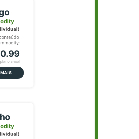
igo
odity
dividual)
 conteúdo
ommodity;
70.99
plano anual
 MAIS
lho
odity
dividual)