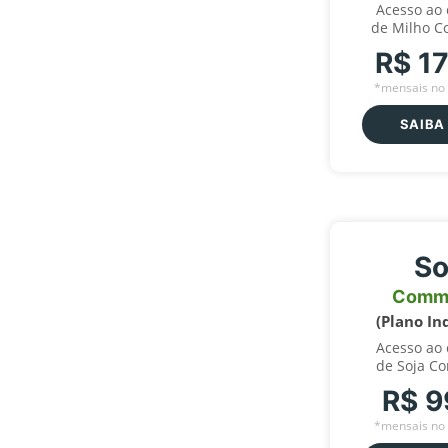
Acesso ao
de Milho C
R$ 1
*mensais no 
SAIBA
So
Comm
(Plano In
Acesso ao
de Soja C
R$ 9
*mensais no 