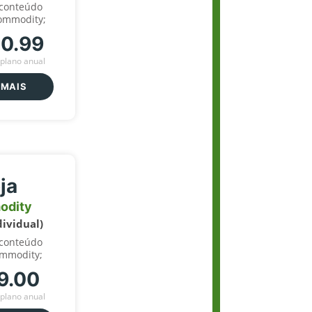
 conteúdo
ommodity;
70.99
plano anual
 MAIS
ja
odity
dividual)
 conteúdo
ommodity;
9.00
plano anual