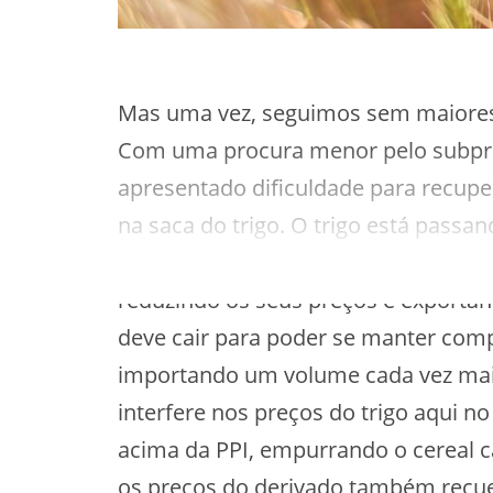
Mas uma vez, seguimos sem maiores 
Com uma procura menor pelo subprod
apresentado dificuldade para recup
na saca do trigo. O trigo está passa
vez que são estimadas uma oferta m
reduzindo os seus preços e exportan
deve cair para poder se manter comp
importando um volume cada vez maio
interfere nos preços do trigo aqui no
acima da PPI, empurrando o cereal c
os preços do derivado também recu