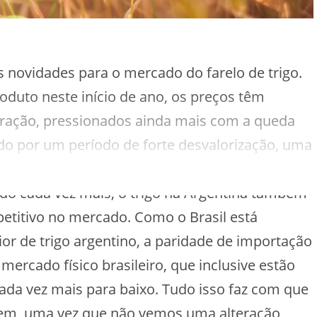
novidades para o mercado do farelo de trigo.
uto neste início de ano, os preços têm
eração, pressionados ainda mais com a queda
ndo por um período de forte desvalorização, uma
undial abundante do cereal. Com a Rússia
do cada vez mais, o trigo na Argentina também
etitivo no mercado. Como o Brasil está
r de trigo argentino, a paridade de importação
 mercado físico brasileiro, que inclusive estão
ada vez mais para baixo. Tudo isso faz com que
em, uma vez que não vemos uma alteração